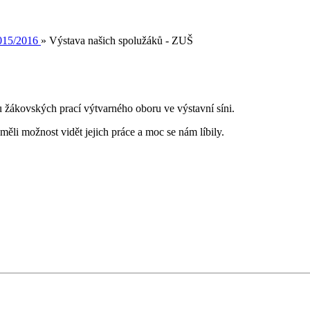
015/2016
»
Výstava našich spolužáků - ZUŠ
Š
ských prací výtvarného oboru ve výstavní síni.
měli možnost vidět jejich práce a moc se nám líbily.