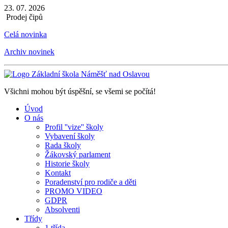
23. 07. 2026
Prodej čipů
Celá novinka
Archiv novinek
Všichni mohou být úspěšní, se všemi se počítá!
Úvod
O nás
Profil ''vize'' školy
Vybavení školy
Rada školy
Žákovský parlament
Historie školy
Kontakt
Poradenství pro rodiče a děti
PROMO VIDEO
GDPR
Absolventi
Třídy
1.třída