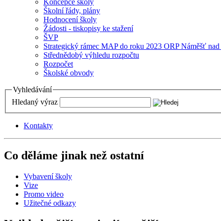
Koncepce školy
Školní řády, plány
Hodnocení školy
Žádosti - tiskopisy ke stažení
ŠVP
Strategický rámec MAP do roku 2023 ORP Náměšť nad
Střednědobý výhledu rozpočtu
Rozpočet
Školské obvody
Vyhledávání
Hledaný výraz
Kontakty
Co děláme jinak než ostatní
Vybavení školy
Vize
Promo video
Užitečné odkazy