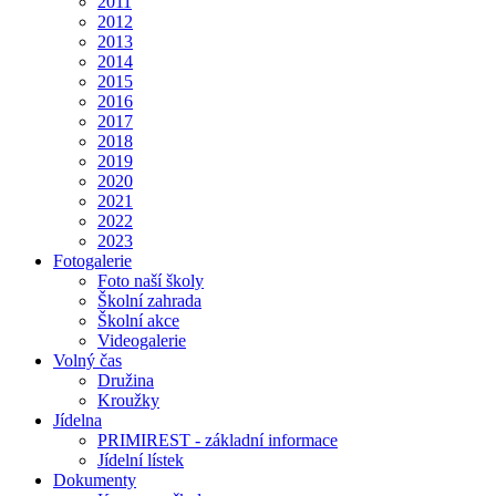
2011
2012
2013
2014
2015
2016
2017
2018
2019
2020
2021
2022
2023
Fotogalerie
Foto naší školy
Školní zahrada
Školní akce
Videogalerie
Volný čas
Družina
Kroužky
Jídelna
PRIMIREST - základní informace
Jídelní lístek
Dokumenty