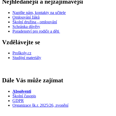
Nejhledanější a nejzajímavější
Napište nám, kontakty na učitele
Omlouvání žáků
Školní družina - omlouvání
Schránka důvěry
Poradenství pro rodiče a děti
Vzdělávejte se
Proškoly.cz
Studijní materiály
Dále Vás může zajímat
Absolventi
Školní časopis
GDPR
Organizace šk.r. 2025/26, zvonění