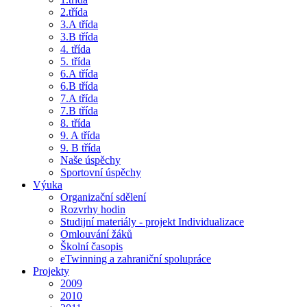
2.třída
3.A třída
3.B třída
4. třída
5. třída
6.A třída
6.B třída
7.A třída
7.B třída
8. třída
9. A třída
9. B třída
Naše úspěchy
Sportovní úspěchy
Výuka
Organizační sdělení
Rozvrhy hodin
Studijní materiály - projekt Individualizace
Omlouvání žáků
Školní časopis
eTwinning a zahraniční spolupráce
Projekty
2009
2010