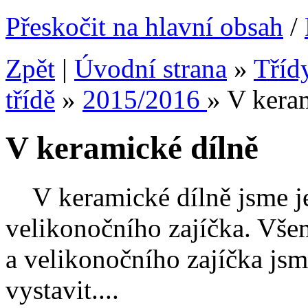
Přeskočit na hlavní obsah
/
Zpět
|
Úvodní strana
»
Tříd
třídě
»
2015/2016
»
V kera
V keramické dílně
V keramické dílně jsme je
velikonočního zajíčka. Všem
a velikonočního zajíčka js
vystavit....