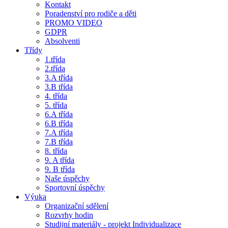
Kontakt
Poradenství pro rodiče a děti
PROMO VIDEO
GDPR
Absolventi
Třídy
1.třída
2.třída
3.A třída
3.B třída
4. třída
5. třída
6.A třída
6.B třída
7.A třída
7.B třída
8. třída
9. A třída
9. B třída
Naše úspěchy
Sportovní úspěchy
Výuka
Organizační sdělení
Rozvrhy hodin
Studijní materiály - projekt Individualizace