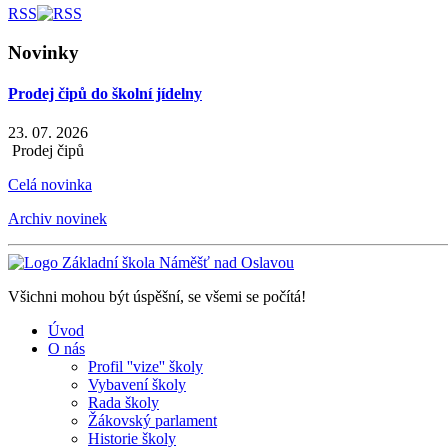
RSS
Novinky
Prodej čipů do školní jídelny
23. 07. 2026
Prodej čipů
Celá novinka
Archiv novinek
Všichni mohou být úspěšní, se všemi se počítá!
Úvod
O nás
Profil ''vize'' školy
Vybavení školy
Rada školy
Žákovský parlament
Historie školy