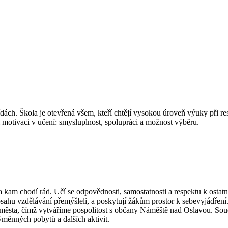
třídách. Škola je otevřená všem, kteří chtějí vysokou úroveň výuky při 
í motivaci v učení: smysluplnost, spolupráci a možnost výběru.
kam chodí rád. Učí se odpovědnosti, samostatnosti a respektu k ostatn
obsahu vzdělávání přemýšleli, a poskytují žákům prostor k sebevyjádře
města, čímž vytváříme pospolitost s občany Náměště nad Oslavou. Souča
ýměnných pobytů a dalších aktivit.