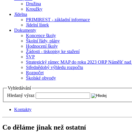
Družina
Kroužky
Jídelna
PRIMIREST - základní informace
Jídelní lístek
Dokumenty
Koncepce školy
Školní řády, plány
Hodnocení školy
Žádosti - tiskopisy ke stažení
ŠVP
Strategický rámec MAP do roku 2023 ORP Náměšť nad
Střednědobý výhledu rozpočtu
Rozpočet
Školské obvody
Vyhledávání
Hledaný výraz
Kontakty
Co děláme jinak než ostatní