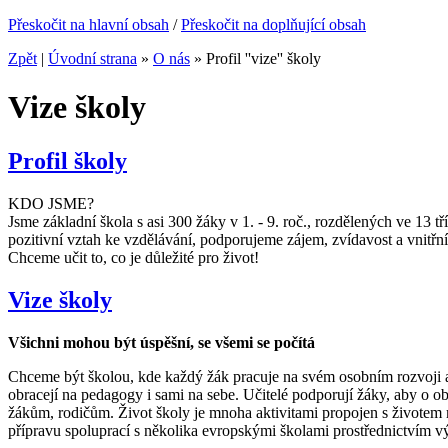
Přeskočit na hlavní obsah
/
Přeskočit na doplňující obsah
Zpět
|
Úvodní strana
»
O nás
»
Profil ''vize'' školy
Vize školy
Profil školy
KDO JSME?
Jsme základní škola s asi 300 žáky v 1. - 9. roč., rozdělených ve 13 
pozitivní vztah ke vzdělávání, podporujeme zájem, zvídavost a vnitřn
Chceme učit to, co je důležité pro život!
Vize školy
Všichni mohou být úspěšní, se všemi se počítá
Chceme být školou, kde každý žák pracuje na svém osobním rozvoji a 
obracejí na pedagogy i sami na sebe. Učitelé podporují žáky, aby o 
žákům, rodičům. Život školy je mnoha aktivitami propojen s životem 
přípravu spoluprací s několika evropskými školami prostřednictvím v