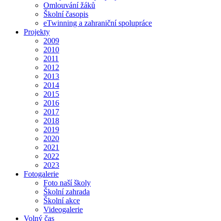
Omlouvání žáků
Školní časopis
eTwinning a zahraniční spolupráce
Projekty
2009
2010
2011
2012
2013
2014
2015
2016
2017
2018
2019
2020
2021
2022
2023
Fotogalerie
Foto naší školy
Školní zahrada
Školní akce
Videogalerie
Volný čas