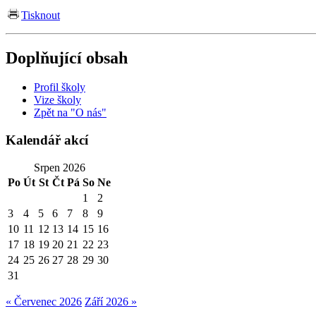
Tisknout
Doplňující obsah
Profil školy
Vize školy
Zpět na "O nás"
Kalendář akcí
Srpen 2026
Po
Út
St
Čt
Pá
So
Ne
1
2
3
4
5
6
7
8
9
10
11
12
13
14
15
16
17
18
19
20
21
22
23
24
25
26
27
28
29
30
31
« Červenec 2026
Září 2026 »