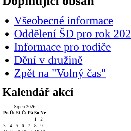
Doplňující obsah
Všeobecné informace
Oddělení ŠD pro rok 20
Informace pro rodiče
Dění v družině
Zpět na "Volný čas"
Kalendář akcí
Srpen 2026
Po
Út
St
Čt
Pá
So
Ne
1
2
3
4
5
6
7
8
9