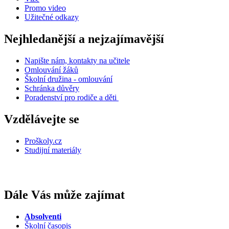
Promo video
Užitečné odkazy
Nejhledanější a nejzajímavější
Napište nám, kontakty na učitele
Omlouvání žáků
Školní družina - omlouvání
Schránka důvěry
Poradenství pro rodiče a děti
Vzdělávejte se
Proškoly.cz
Studijní materiály
Dále Vás může zajímat
Absolventi
Školní časopis