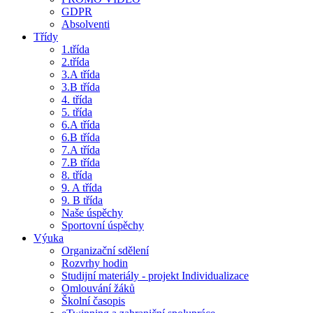
GDPR
Absolventi
Třídy
1.třída
2.třída
3.A třída
3.B třída
4. třída
5. třída
6.A třída
6.B třída
7.A třída
7.B třída
8. třída
9. A třída
9. B třída
Naše úspěchy
Sportovní úspěchy
Výuka
Organizační sdělení
Rozvrhy hodin
Studijní materiály - projekt Individualizace
Omlouvání žáků
Školní časopis