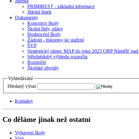
Jídelna
PRIMIREST - základní informace
Jídelní lístek
Dokumenty
Koncepce školy
Školní řády, plány
Hodnocení školy
Žádosti - tiskopisy ke stažení
ŠVP
Strategický rámec MAP do roku 2023 ORP Náměšť nad
Střednědobý výhledu rozpočtu
Rozpočet
Školské obvody
Vyhledávání
Hledaný výraz
Kontakty
Co děláme jinak než ostatní
Vybavení školy
Vize