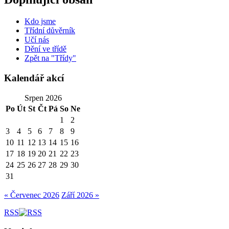
Kdo jsme
Třídní důvěrník
Učí nás
Dění ve třídě
Zpět na "Třídy"
Kalendář akcí
Srpen 2026
Po
Út
St
Čt
Pá
So
Ne
1
2
3
4
5
6
7
8
9
10
11
12
13
14
15
16
17
18
19
20
21
22
23
24
25
26
27
28
29
30
31
« Červenec 2026
Září 2026 »
RSS