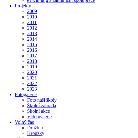
eTwinning a zahraniční spolupráce
Projekty
2009
2010
2011
2012
2013
2014
2015
2016
2017
2018
2019
2020
2021
2022
2023
Fotogalerie
Foto naší školy
Školní zahrada
Školní akce
Videogalerie
Volný čas
Družina
Kroužky