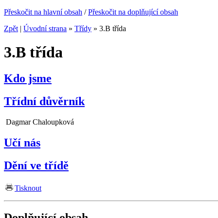
Přeskočit na hlavní obsah
/
Přeskočit na doplňující obsah
Zpět
|
Úvodní strana
»
Třídy
»
3.B třída
3.B třída
Kdo jsme
Třídní důvěrník
Dagmar Chaloupková
Učí nás
Dění ve třídě
Tisknout
Doplňující obsah