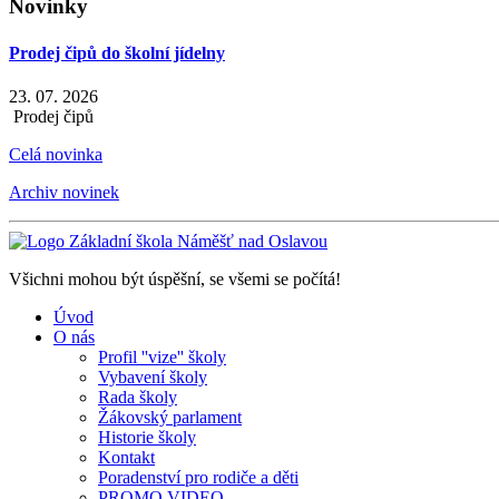
Novinky
Prodej čipů do školní jídelny
23. 07. 2026
Prodej čipů
Celá novinka
Archiv novinek
Všichni mohou být úspěšní, se všemi se počítá!
Úvod
O nás
Profil ''vize'' školy
Vybavení školy
Rada školy
Žákovský parlament
Historie školy
Kontakt
Poradenství pro rodiče a děti
PROMO VIDEO