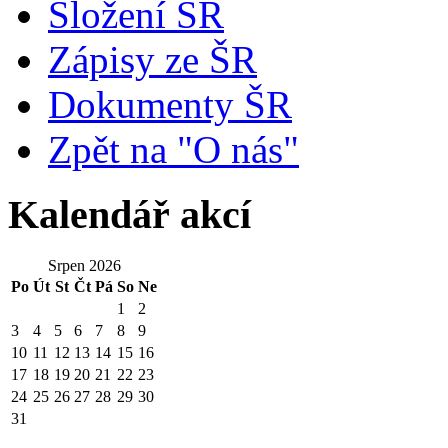
Složení ŠR
Zápisy ze ŠR
Dokumenty ŠR
Zpět na "O nás"
Kalendář akcí
Srpen 2026
Po
Út
St
Čt
Pá
So
Ne
1
2
3
4
5
6
7
8
9
10
11
12
13
14
15
16
17
18
19
20
21
22
23
24
25
26
27
28
29
30
31