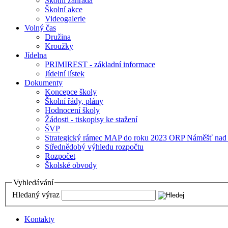
Školní zahrada
Školní akce
Videogalerie
Volný čas
Družina
Kroužky
Jídelna
PRIMIREST - základní informace
Jídelní lístek
Dokumenty
Koncepce školy
Školní řády, plány
Hodnocení školy
Žádosti - tiskopisy ke stažení
ŠVP
Strategický rámec MAP do roku 2023 ORP Náměšť nad
Střednědobý výhledu rozpočtu
Rozpočet
Školské obvody
Vyhledávání
Hledaný výraz
Kontakty