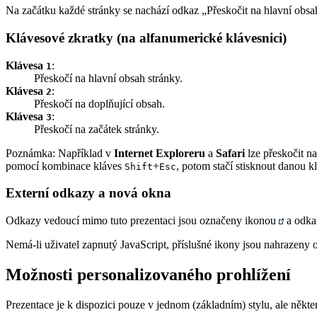
Na začátku každé stránky se nachází odkaz „Přeskočit na hlavní obsah
Klávesové zkratky (na alfanumerické klávesnici)
Klávesa
:
1
Přeskočí na hlavní obsah stránky.
Klávesa
:
2
Přeskočí na doplňující obsah.
Klávesa
:
3
Přeskočí na začátek stránky.
Poznámka: Například v
Internet Exploreru
a
Safari
lze přeskočit n
pomocí kombinace kláves
+
, potom stačí stisknout danou k
Shift
Esc
Externí odkazy a nová okna
Odkazy vedoucí mimo tuto prezentaci jsou označeny ikonou
a odka
Nemá-li uživatel zapnutý JavaScript, příslušné ikony jsou nahrazeny 
Možnosti personalizovaného prohlížení
Prezentace je k dispozici pouze v jednom (základním) stylu, ale někte