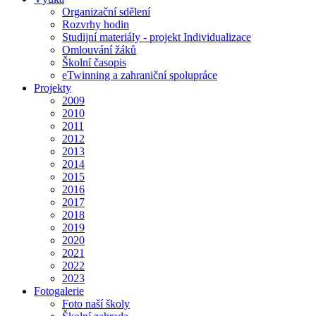
Organizační sdělení
Rozvrhy hodin
Studijní materiály - projekt Individualizace
Omlouvání žáků
Školní časopis
eTwinning a zahraniční spolupráce
Projekty
2009
2010
2011
2012
2013
2014
2015
2016
2017
2018
2019
2020
2021
2022
2023
Fotogalerie
Foto naší školy