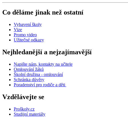
Co děláme jinak než ostatní
Vybavení školy
Vize
Promo video
Užitečné odkazy
Nejhledanější a nejzajímavější
Napište nám, kontakty na učitele
Omlouvání žáků
Školní družina - omlouvání
Schránka důvěry
Poradenství pro rodiče a děti
Vzdělávejte se
Proškoly.cz
Studijní materiály