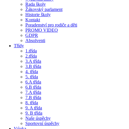
Rada školy
Žákovský parlament
Historie školy
Kontakt
Poradenství pro rodiče a děti
PROMO VIDEO
GDPR
Absolventi
Třídy
1.třída
2.třída
3.A třída
3.B třída
4. třída
5. třída
6.A třída
6.B třída
7.A třída
7.B třída
8. třída
9. A třída
9. B třída
Naše úspěchy
Sportovní úspěchy
Výuka