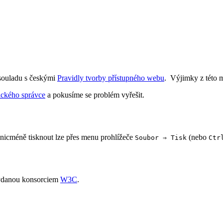
 souladu s českými
Pravidly tvorby přístupného webu
. Výjimky z této 
ického správce
a pokusíme se problém vyřešit.
 nicméně tisknout lze přes menu prohlížeče
(nebo
Soubor ⇒ Tisk
Ctr
vydanou konsorciem
W3C
.