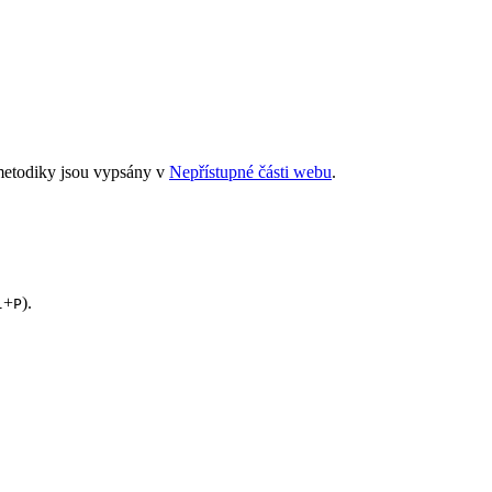
metodiky jsou vypsány v
Nepřístupné části webu
.
+
).
l
P