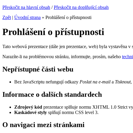
Přeskočit na hlavní obsah
/
Přeskočit na doplňující obsah
Zpět
|
Úvodní strana
»
Prohlášení o přístupnosti
Prohlášení o přístupnosti
Tato webová prezentace (dále jen prezentace, web) byla vystavěna v
Narazíte-li na problémovou stránku, informujte, prosím, našeho
techn
Nepřístupné části webu
Bez JavaScriptu nefungují odkazy
Poslat na e-mail
a
Tisknout
,
Informace o dalších standardech
Zdrojový kód
prezentace splňuje normu XHTML 1.0 Strict 
Kaskádové styly
splňují normu CSS level 3.
O navigaci mezi stránkami