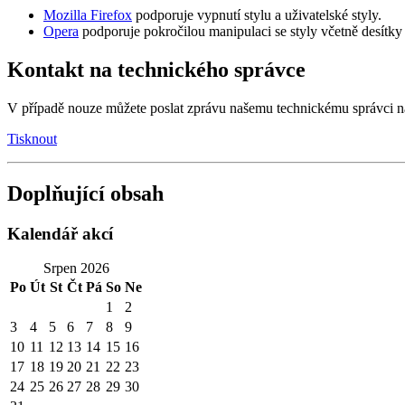
Mozilla Firefox
podporuje vypnutí stylu a uživatelské styly.
Opera
podporuje pokročilou manipulaci se styly včetně desítky
Kontakt na technického správce
V případě nouze můžete poslat zprávu našemu technickému správci n
Tisknout
Doplňující obsah
Kalendář akcí
Srpen 2026
Po
Út
St
Čt
Pá
So
Ne
1
2
3
4
5
6
7
8
9
10
11
12
13
14
15
16
17
18
19
20
21
22
23
24
25
26
27
28
29
30