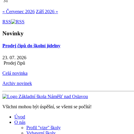
31
« Červenec 2026
Září 2026 »
RSS
Novinky
Prodej čipů do školní jídelny
23. 07. 2026
Prodej čipů
Celá novinka
Archiv novinek
Všichni mohou být úspěšní, se všemi se počítá!
Úvod
O nás
Profil ''vize'' školy
Vybavení školy