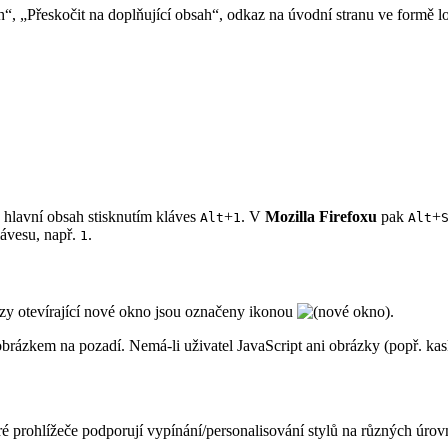
“, „Přeskočit na doplňující obsah“, odkaz na úvodní stranu ve formě l
a hlavní obsah stisknutím kláves
+
. V
Mozilla Firefoxu
pak
+
Alt
1
Alt
lávesu, např.
.
1
zy otevírající nové okno jsou označeny ikonou
.
obrázkem na pozadí. Nemá-li uživatel JavaScript ani obrázky (popř. kas
ré prohlížeče podporují vypínání/personalisování stylů na různých úrov