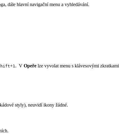
oga, dále hlavní navigační menu a vyhledávání.
+
. V
Opeře
lze vyvolat menu s klávesovými zkratkami
Shift
1
kádové styly), neuvidí ikony žádné.
ních.