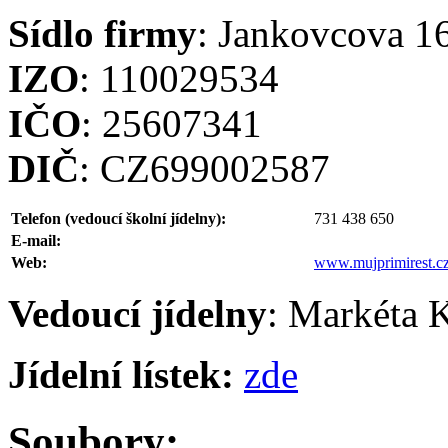
Sídlo firmy
: Jankovcova 16
IZO
: 110029534
IČO
: 25607341
DIČ
: CZ699002587
Telefon (vedoucí školní jídelny):
731 438 650
E-mail:
Web:
www.mujprimirest.c
Vedoucí jídelny
:
Markéta 
Jídelní lístek:
zde
Soubory: