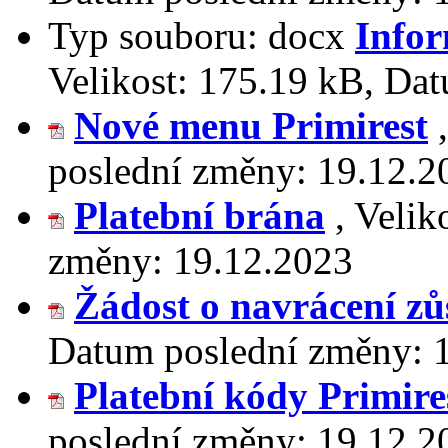
Typ souboru:
docx
Infor
Velikost:
175.19 kB
,
Dat
Nové menu Primirest
poslední změny:
19.12.2
Platební brána
,
Velik
změny:
19.12.2023
Žádost o navrácení zů
Datum poslední změny:
Platební kódy Primire
poslední změny:
19.12.2