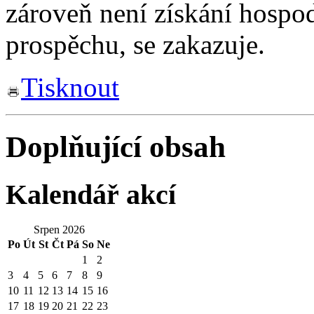
zároveň není získání hospo
prospěchu, se zakazuje.
Tisknout
Doplňující obsah
Kalendář akcí
Srpen 2026
Po
Út
St
Čt
Pá
So
Ne
1
2
3
4
5
6
7
8
9
10
11
12
13
14
15
16
17
18
19
20
21
22
23