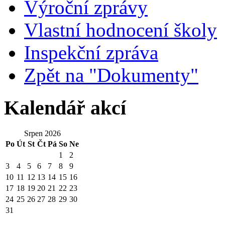
Výroční zprávy
Vlastní hodnocení školy
Inspekční zpráva
Zpět na "Dokumenty"
Kalendář akcí
Srpen 2026
Po
Út
St
Čt
Pá
So
Ne
1
2
3
4
5
6
7
8
9
10
11
12
13
14
15
16
17
18
19
20
21
22
23
24
25
26
27
28
29
30
31