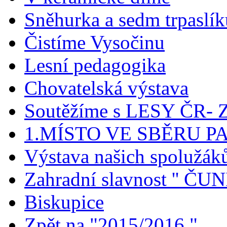
Sněhurka a sedm trpaslík
Čistíme Vysočinu
Lesní pedagogika
Chovatelská výstava
Soutěžíme s LESY ČR- Z
1.MÍSTO VE SBĚRU P
Výstava našich spolužák
Zahradní slavnost '' ČUNÍ
Biskupice
Zpět na "2015/2016 "