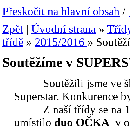
Přeskočit na hlavní obsah
/
Zpět
|
Úvodní strana
»
Tříd
třídě
»
2015/2016
»
Soutě
Soutěžíme v SUPER
Soutěžili jsme ve ško
Superstar. Konkurence by
Z naší třídy se na
1
umístilo
duo OČKA
v ob