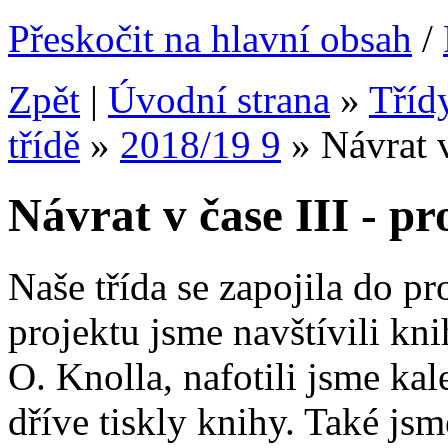
Přeskočit na hlavní obsah
/
Zpět
|
Úvodní strana
»
Tříd
třídě
»
2018/19 9
»
Návrat v
Návrat v čase III - pr
Naše třída se zapojila do p
projektu jsme navštívili k
O. Knolla, nafotili jsme kal
dříve tiskly knihy. Také js