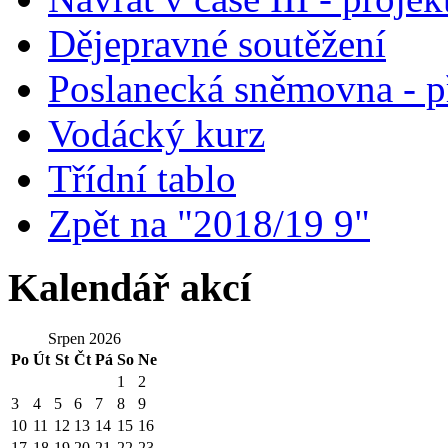
Dějepravné soutěžení
Poslanecká sněmovna - p
Vodácký kurz
Třídní tablo
Zpět na "2018/19 9"
Kalendář akcí
Srpen 2026
Po
Út
St
Čt
Pá
So
Ne
1
2
3
4
5
6
7
8
9
10
11
12
13
14
15
16
17
18
19
20
21
22
23