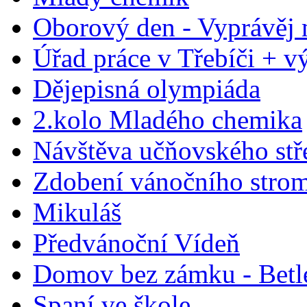
Oborový den - Vyprávěj 
Úřad práce v Třebíči + výs
Dějepisná olympiáda
2.kolo Mladého chemika
Návštěva učňovského stř
Zdobení vánočního stro
Mikuláš
Předvánoční Vídeň
Domov bez zámku - Bet
Spaní ve škole