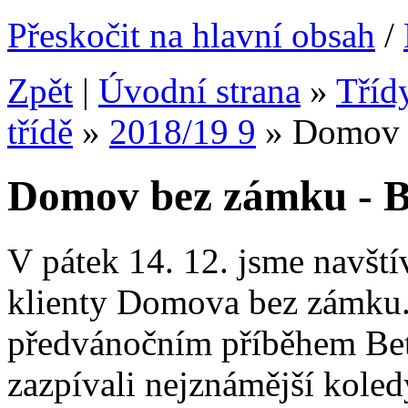
Přeskočit na hlavní obsah
/
Zpět
|
Úvodní strana
»
Tříd
třídě
»
2018/19 9
»
Domov 
Domov bez zámku - B
V pátek 14. 12. jsme navštív
klienty Domova bez zámku. 
předvánočním příběhem Betl
zazpívali nejznámější koledy