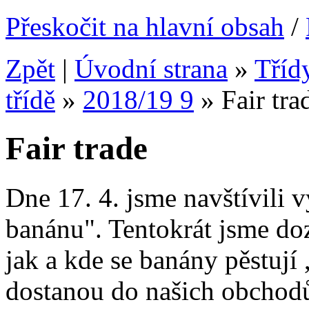
Přeskočit na hlavní obsah
/
Zpět
|
Úvodní strana
»
Tříd
třídě
»
2018/19 9
»
Fair tra
Fair trade
Dne 17. 4. jsme navštívili v
banánu". Tentokrát jsme do
jak a kde se banány pěstují 
dostanou do našich obchodů.