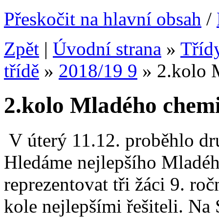
Přeskočit na hlavní obsah
/
Zpět
|
Úvodní strana
»
Tříd
třídě
»
2018/19 9
»
2.kolo 
2.kolo Mladého chem
V úterý 11.12. proběhlo dru
Hledáme nejlepšího Mladého
reprezentovat tři žáci 9. roč
kole nejlepšími řešiteli. N