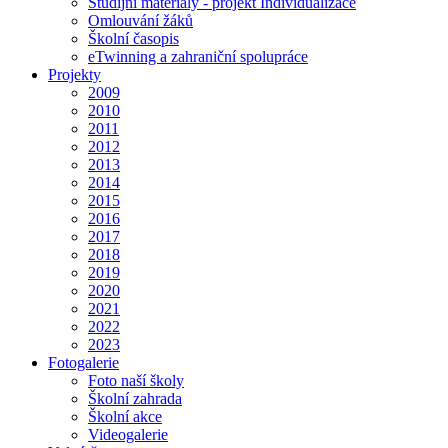
Studijní materiály - projekt Individualizace
Omlouvání žáků
Školní časopis
eTwinning a zahraniční spolupráce
Projekty
2009
2010
2011
2012
2013
2014
2015
2016
2017
2018
2019
2020
2021
2022
2023
Fotogalerie
Foto naší školy
Školní zahrada
Školní akce
Videogalerie