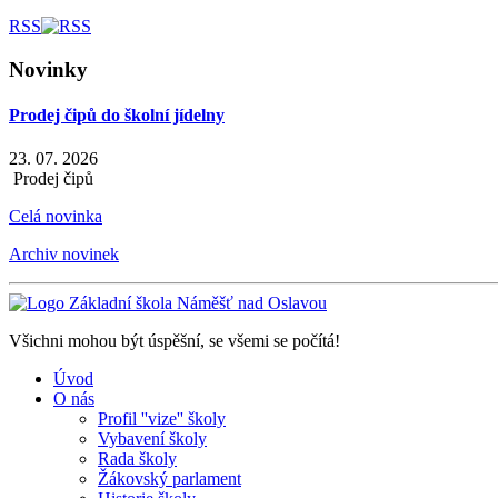
RSS
Novinky
Prodej čipů do školní jídelny
23. 07. 2026
Prodej čipů
Celá novinka
Archiv novinek
Všichni mohou být úspěšní, se všemi se počítá!
Úvod
O nás
Profil ''vize'' školy
Vybavení školy
Rada školy
Žákovský parlament