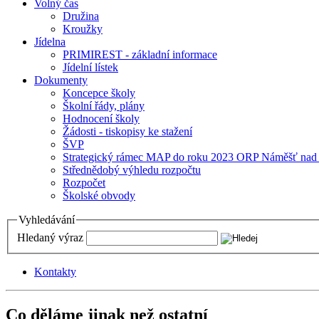
Volný čas
Družina
Kroužky
Jídelna
PRIMIREST - základní informace
Jídelní lístek
Dokumenty
Koncepce školy
Školní řády, plány
Hodnocení školy
Žádosti - tiskopisy ke stažení
ŠVP
Strategický rámec MAP do roku 2023 ORP Náměšť nad
Střednědobý výhledu rozpočtu
Rozpočet
Školské obvody
Vyhledávání
Hledaný výraz
Kontakty
Co děláme jinak než ostatní