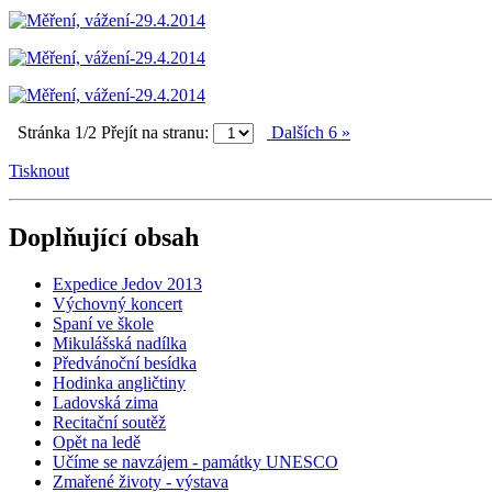
Stránka 1/2
Přejít na stranu:
Dalších 6 »
Tisknout
Doplňující obsah
Expedice Jedov 2013
Výchovný koncert
Spaní ve škole
Mikulášská nadílka
Předvánoční besídka
Hodinka angličtiny
Ladovská zima
Recitační soutěž
Opět na ledě
Učíme se navzájem - památky UNESCO
Zmařené životy - výstava