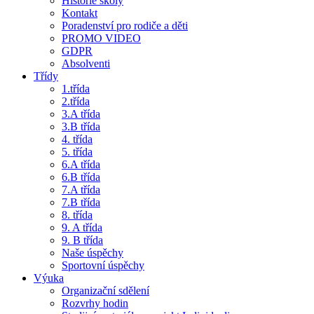
Historie školy
Kontakt
Poradenství pro rodiče a děti
PROMO VIDEO
GDPR
Absolventi
Třídy
1.třída
2.třída
3.A třída
3.B třída
4. třída
5. třída
6.A třída
6.B třída
7.A třída
7.B třída
8. třída
9. A třída
9. B třída
Naše úspěchy
Sportovní úspěchy
Výuka
Organizační sdělení
Rozvrhy hodin