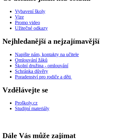
Vybavení školy
Vize
Promo video
Užitečné odkazy
Nejhledanější a nejzajímavější
Napište nám, kontakty na učitele
Omlouvání žáků
Školní družina - omlouvání
Schránka důvěry
Poradenství pro rodiče a děti
Vzdělávejte se
Proškoly.cz
Studijní materiály
Dále Vás může zajímat