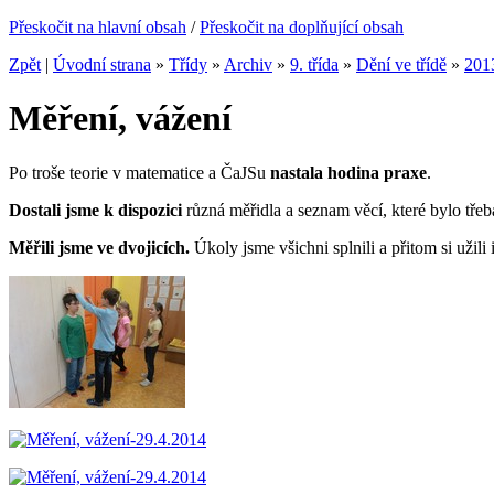
Přeskočit na hlavní obsah
/
Přeskočit na doplňující obsah
Zpět
|
Úvodní strana
»
Třídy
»
Archiv
»
9. třída
»
Dění ve třídě
»
201
Měření, vážení
Po troše teorie v matematice a ČaJSu
nastala hodina praxe
.
Dostali jsme k dispozici
různá měřidla a seznam věcí, které bylo třeb
Měřili jsme ve dvojicích.
Úkoly jsme všichni splnili a přitom si užili 