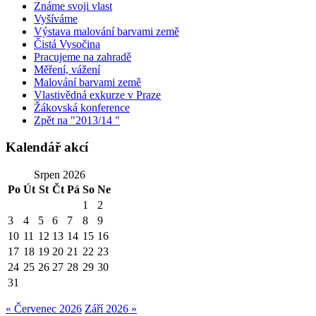
Známe svoji vlast
Vyšíváme
Výstava malování barvami země
Čistá Vysočina
Pracujeme na zahradě
Měření, vážení
Malování barvami země
Vlastivědná exkurze v Praze
Žákovská konference
Zpět na "2013/14 "
Kalendář akcí
Srpen 2026
Po
Út
St
Čt
Pá
So
Ne
1
2
3
4
5
6
7
8
9
10
11
12
13
14
15
16
17
18
19
20
21
22
23
24
25
26
27
28
29
30
31
« Červenec 2026
Září 2026 »