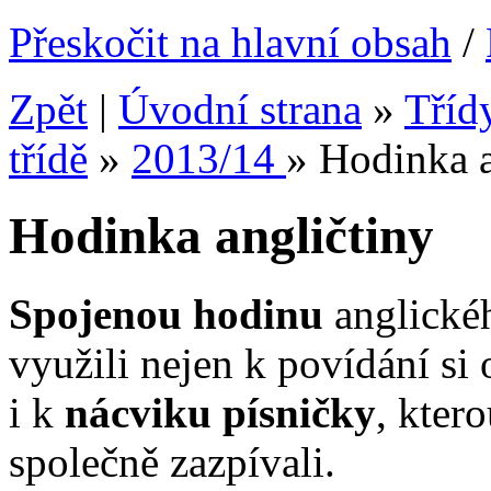
Přeskočit na hlavní obsah
/
Zpět
|
Úvodní strana
»
Tříd
třídě
»
2013/14
»
Hodinka a
Hodinka angličtiny
Spojenou hodinu
anglickéh
využili nejen k povídání si
i k
nácviku písničky
, kter
společně zazpívali.