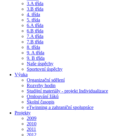
3.A třída
3.B třída
4. třída
5. třída
6.A třída
6.B třída
7.A třída
7.B třída
8. třída
9. A třída
9. B třída
Naše úspěchy
Sportovní úspěchy
Výuka
Organizační sdělení
Rozvrhy hodin
Studijní materiály - projekt Individualizace
Omlouvání žáků
Školní časopis
eTwinning a zahraniční spolupráce
Projekty
2009
2010
2011
2012