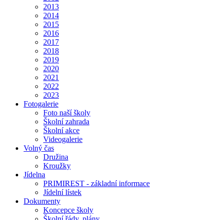
2013
2014
2015
2016
2017
2018
2019
2020
2021
2022
2023
Fotogalerie
Foto naší školy
Školní zahrada
Školní akce
Videogalerie
Volný čas
Družina
Kroužky
Jídelna
PRIMIREST - základní informace
Jídelní lístek
Dokumenty
Koncepce školy
Školní řády, plány