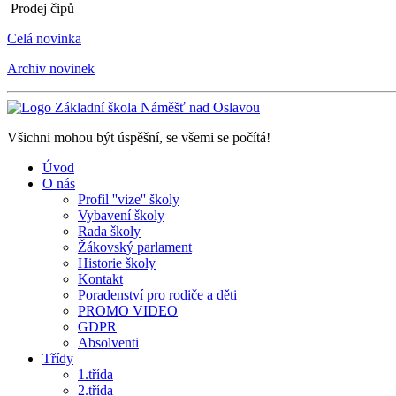
Prodej čipů
Celá novinka
Archiv novinek
Všichni mohou být úspěšní, se všemi se počítá!
Úvod
O nás
Profil ''vize'' školy
Vybavení školy
Rada školy
Žákovský parlament
Historie školy
Kontakt
Poradenství pro rodiče a děti
PROMO VIDEO
GDPR
Absolventi
Třídy
1.třída
2.třída