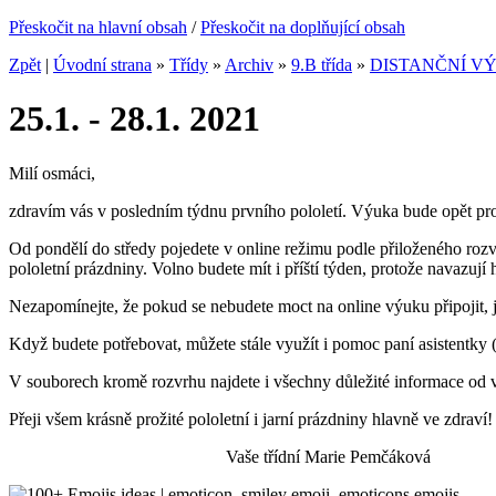
Přeskočit na hlavní obsah
/
Přeskočit na doplňující obsah
Zpět
|
Úvodní strana
»
Třídy
»
Archiv
»
9.B třída
»
DISTANČNÍ VÝ
25.1. - 28.1. 2021
Milí osmáci,
zdravím vás v posledním týdnu prvního pololetí. Výuka bude opět pro
Od pondělí do středy pojedete v online režimu podle přiloženého rozv
pololetní prázdniny. Volno budete mít i příští týden, protože navazují 
Nezapomínejte, že pokud se nebudete moct na online výuku připojit, j
Když budete potřebovat, můžete stále využít i pomoc paní asistentky
V souborech kromě rozvrhu najdete i všechny důležité informace od vy
Přeji všem krásně prožité pololetní i jarní prázdniny hlavně ve zdraví!
Vaše třídní Marie Pemčáková