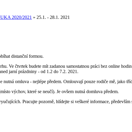
UKA 2020/2021
»
25.1. - 28.1. 2021
bíhat distanční formou.
rhu. Ve čtvrtek budete mít zadanou samostatnou práci bez online hodin 
hned jarní prázdniny - od 1.2 do 7.2. 2021.
e nutná omluva - nejlépe předem. Omlouvají pouze rodiče mě, jako tříd
 (místo výchov, které se neučí). Je ovšem nutná domluva předem.
učujících. Pracujte pozorně, hlídejte si veškeré informace, především 