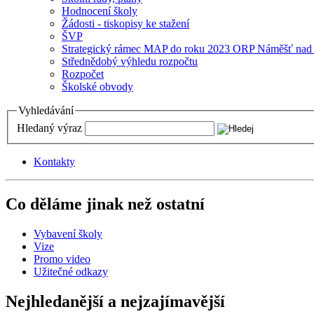
Hodnocení školy
Žádosti - tiskopisy ke stažení
ŠVP
Strategický rámec MAP do roku 2023 ORP Náměšť nad
Střednědobý výhledu rozpočtu
Rozpočet
Školské obvody
Vyhledávání
Hledaný výraz
Kontakty
Co děláme jinak než ostatní
Vybavení školy
Vize
Promo video
Užitečné odkazy
Nejhledanější a nejzajímavější