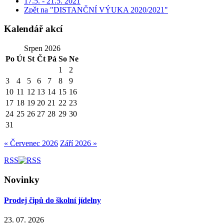
17.5. - 21.5. 2021
Zpět na "DISTANČNÍ VÝUKA 2020/2021"
Kalendář akcí
Srpen 2026
Po
Út
St
Čt
Pá
So
Ne
1
2
3
4
5
6
7
8
9
10
11
12
13
14
15
16
17
18
19
20
21
22
23
24
25
26
27
28
29
30
31
« Červenec 2026
Září 2026 »
RSS
Novinky
Prodej čipů do školní jídelny
23. 07. 2026