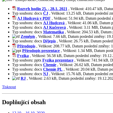
Rozvrh hodin 25. - 28.1. 2021
,
Velikost:
410.47 kB
,
Datu
Typ souboru:
docx
ČJ
,
Velikost:
13.25 kB
,
Datum poslední z
AJ Hudcová v PDF
,
Velikost:
51.94 kB
,
Datum poslední
Typ souboru:
docx
AJ Hudcová
,
Velikost:
41.06 kB
,
Datum p
Typ souboru:
docx
AJ Kučerová
,
Velikost:
3.11 MB
,
Datum p
Typ souboru:
docx
Matematika
,
Velikost:
204.53 kB
,
Datum 
Zeměpis
,
Velikost:
7.66 kB
,
Datum poslední změny:
19.
Typ souboru:
docx
Dějepis
,
Velikost:
26.75 kB
,
Datum posled
Přírodopis
,
Velikost:
208.77 kB
,
Datum poslední změny:
1
Přírodopis prezentace
,
Velikost:
1.34 MB
,
Datum posl
Fyzika
,
Velikost:
56.58 kB
,
Datum poslední změny:
19.12
Typ souboru:
pptx
Fyzika prezentace
,
Velikost:
741.94 kB
,
D
Typ souboru:
docx
Chemie
,
Velikost:
26.62 kB
,
Datum posle
Typ souboru:
docx
Chemie PL
,
Velikost:
20.04 kB
,
Datum po
Typ souboru:
docx
NJ
,
Velikost:
15.76 kB
,
Datum poslední z
RJ
,
Velikost:
2.63 kB
,
Datum poslední změny:
19.12.20
Tisknout
Doplňující obsah
12.10. - 16.10. 2020