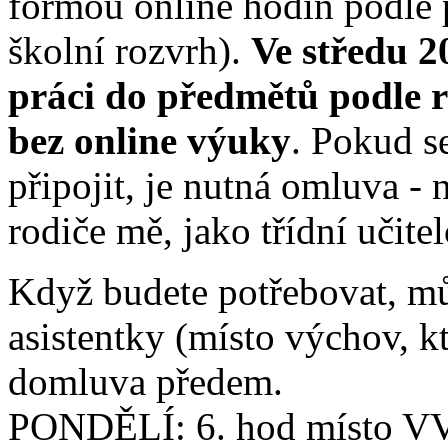
formou online hodin podle 
školní rozvrh).
Ve středu 2
práci do předmětů podle r
bez online výuky
. Pokud s
připojit, je nutná omluva -
rodiče mě, jako třídní učitel
Když budete potřebovat, mů
asistentky (místo výchov, k
domluva předem.
PONDĚLÍ: 6. hod místo VV