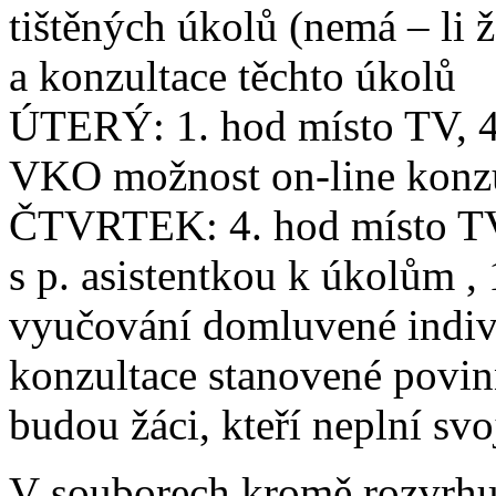
tištěných úkolů (nemá – li 
a konzultace těchto úkolů
ÚTERÝ: 1. hod místo TV, 4
VKO možnost on-line konzul
ČTVRTEK: 4. hod místo TV
s p. asistentkou k úkolům ,
vyučování domluvené indivi
konzultace stanovené povinn
budou žáci, kteří neplní svo
V souborech kromě rozvrhu 