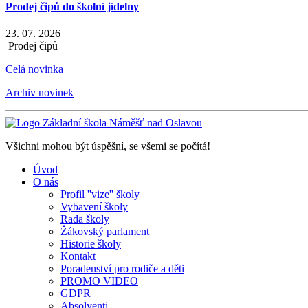
Prodej čipů do školní jídelny
23. 07. 2026
Prodej čipů
Celá novinka
Archiv novinek
Všichni mohou být úspěšní, se všemi se počítá!
Úvod
O nás
Profil ''vize'' školy
Vybavení školy
Rada školy
Žákovský parlament
Historie školy
Kontakt
Poradenství pro rodiče a děti
PROMO VIDEO
GDPR
Absolventi