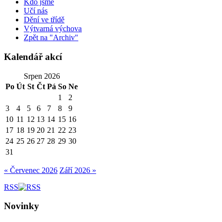
Kdo jsme
Učí nás
Dění ve třídě
Výtvarná výchova
Zpět na "Archiv"
Kalendář akcí
Srpen 2026
Po
Út
St
Čt
Pá
So
Ne
1
2
3
4
5
6
7
8
9
10
11
12
13
14
15
16
17
18
19
20
21
22
23
24
25
26
27
28
29
30
31
« Červenec 2026
Září 2026 »
RSS
Novinky