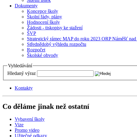
Jídelní lístek
Dokumenty
Koncepce školy
Školní řády, plány
Hodnocení školy
Žádosti - tiskopisy ke stažení
ŠVP
Strategický rámec MAP do roku 2023 ORP Náměšť nad
Střednědobý výhledu rozpočtu
Rozpočet
Školské obvody
Vyhledávání
Hledaný výraz
Kontakty
Co děláme jinak než ostatní
Vybavení školy
Vize
Promo video
Užitečné odkazy