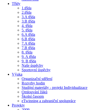
Třídy
1.třída
2.třída
3.A třída
3.B třída
4. třída
5. třída
6.A třída
6.B třída
7.A třída
7.B třída
8. třída
9. A třída
9. B třída
Naše úspěchy
Sportovní úspěchy
Výuka
Organizační sdělení
Rozvrhy hodin
Studijní materiály - projekt Individualizace
Omlouvání žáků
Školní časopis
eTwinning a zahraniční spolupráce
Projekty
2009