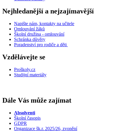
Nejhledanější a nejzajímavější
Napište nám, kontakty na učitele
Omlouvání žáků
Školní družina - omlouvání
Schránka důvěry
Poradenství pro rodiče a děti
Vzdělávejte se
Proškoly.cz
Studijní materiály
Dále Vás může zajímat
Absolventi
Školní časopis
GDPR
Organizace šk.r. 2025/26, zvonění