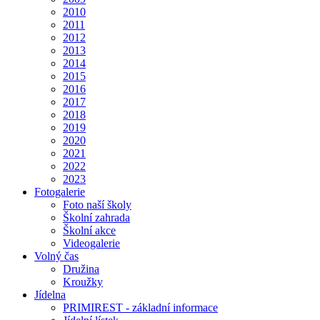
2010
2011
2012
2013
2014
2015
2016
2017
2018
2019
2020
2021
2022
2023
Fotogalerie
Foto naší školy
Školní zahrada
Školní akce
Videogalerie
Volný čas
Družina
Kroužky
Jídelna
PRIMIREST - základní informace