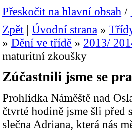
Přeskočit na hlavní obsah
/
Zpět
|
Úvodní strana
»
Tříd
»
Dění ve třídě
»
2013/ 201
maturitní zkoušky
Zúčastnili jsme se pr
Prohlídka Náměště nad Osla
čtvrté hodině jsme šli před 
slečna Adriana, která nás m