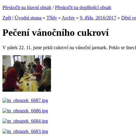
Přeskočit na hlavní obsah
/
Přeskočit na doplňující obsah
Zpět
|
Úvodní strana
»
Třídy
»
Archiv
»
9. třída_2016/2017
»
Dění ve
Pečení vánočního cukroví
V pátek 22. 11. jsme pekli cukroví na vánoční jarmark. Peklo se linecké