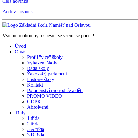
Celá novinka
Archiv novinek
Všichni mohou být úspěšní, se všemi se počítá!
Úvod
O nás
Profil ''vize'' školy
Vybavení školy
Rada školy
Žákovský parlament
Historie školy
Kontakt
Poradenství pro rodiče a děti
PROMO VIDEO
GDPR
Absolventi
Třídy
1.třída
2.třída
3.A třída
3.B třída