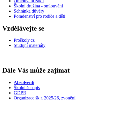
Omlouvání žáků
Školní družina - omlouvání
Schránka důvěry
Poradenství pro rodiče a děti
Vzdělávejte se
Proškoly.cz
Studijní materiály
Dále Vás může zajímat
Absolventi
Školní časopis
GDPR
Organizace šk.r. 2025/26, zvonění