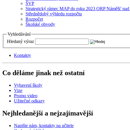
ŠVP
Strategický rámec MAP do roku 2023 ORP Náměšť nad
Střednědobý výhledu rozpočtu
Rozpočet
Školské obvody
Vyhledávání
Hledaný výraz
Kontakty
Co děláme jinak než ostatní
Vybavení školy
Vize
Promo video
Užitečné odkazy
Nejhledanější a nejzajímavější
Napište nám, kontakty na učitele