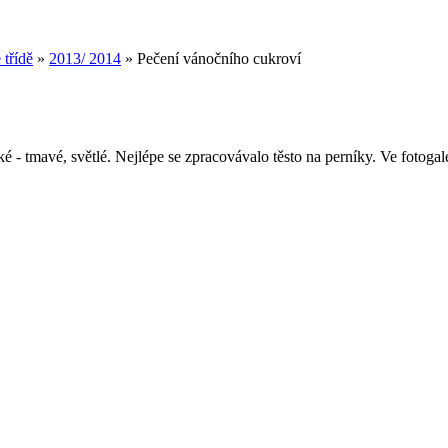
 třídě
»
2013/ 2014
»
Pečení vánočního cukroví
 - tmavé, světlé. Nejlépe se zpracovávalo těsto na perníky. Ve fotogaler