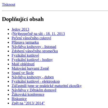
Tisknout
Doplňující obsah
Jedov 2013
(Ne)bezpečně na síti - 18. 11. 2013
Pečení vánočního cukroví
Příprava jarmarku
Návštěva knihovny - listopad
Zdobení vánočního stromečku
Fyzikální kutilové
Fyzikální kutilové - hodiny
Malé ohlédnutí
Malování barvami Země
Spaní ve škole
Návštěva knihovny - duben
Fyzikální kutilové - elektroskop
Zúčastnili jsme se praktické maturitní zkoušky
Návštěva v Dětském domově
Žákovská konference
Biskupice
Zpět na "2013/ 2014"