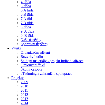
4. třída
5. třída
6.A třída
6.B třída
7.A třída
7.B třída
8. třída
9. A třída
9. B třída
Naše úspěchy
Sportovní úspěchy
Výuka
Organizační sdělení
Rozvrhy hodin
Studijní materiály - projekt Individualizace
Omlouvání žáků
Školní časopis
eTwinning a zahraniční spolupráce
Projekty
2009
2010
2011
2012
2013
2014