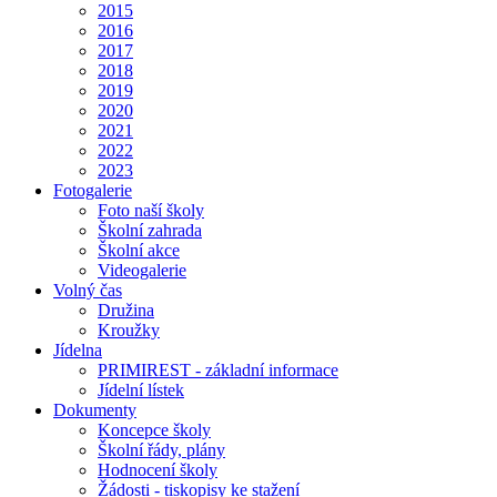
2015
2016
2017
2018
2019
2020
2021
2022
2023
Fotogalerie
Foto naší školy
Školní zahrada
Školní akce
Videogalerie
Volný čas
Družina
Kroužky
Jídelna
PRIMIREST - základní informace
Jídelní lístek
Dokumenty
Koncepce školy
Školní řády, plány
Hodnocení školy
Žádosti - tiskopisy ke stažení