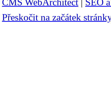
CMS WebArchitect
|
SEO a 
Přeskočit na začátek stránk