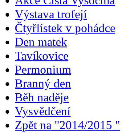
Akce Čistá Vysočina
Výstava trofejí
Čtyřlístek v pohádce
Den matek
Tavíkovice
Permonium
Branný den
Běh naděje
Vysvědčení
Zpět na "2014/2015 "