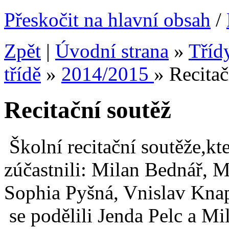
Přeskočit na hlavní obsah
/
Zpět
|
Úvodní strana
»
Tříd
třídě
»
2014/2015
»
Recitač
Recitační soutěž
Školní recitační soutěže,kt
zúčastnili: Milan Bednář, 
Sophia Pyšná, Vnislav Knap
se podělili Jenda Pelc a M