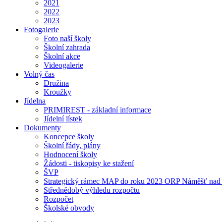
2021
2022
2023
Fotogalerie
Foto naší školy
Školní zahrada
Školní akce
Videogalerie
Volný čas
Družina
Kroužky
Jídelna
PRIMIREST - základní informace
Jídelní lístek
Dokumenty
Koncepce školy
Školní řády, plány
Hodnocení školy
Žádosti - tiskopisy ke stažení
ŠVP
Strategický rámec MAP do roku 2023 ORP Náměšť nad
Střednědobý výhledu rozpočtu
Rozpočet
Školské obvody