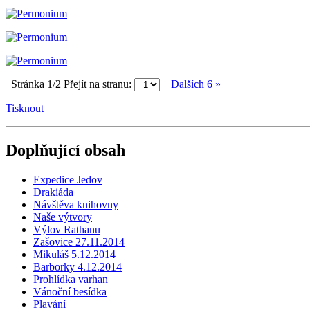
Stránka 1/2
Přejít na stranu:
Dalších 6 »
Tisknout
Doplňující obsah
Expedice Jedov
Drakiáda
Návštěva knihovny
Naše výtvory
Výlov Rathanu
Zašovice 27.11.2014
Mikuláš 5.12.2014
Barborky 4.12.2014
Prohlídka varhan
Vánoční besídka
Plavání