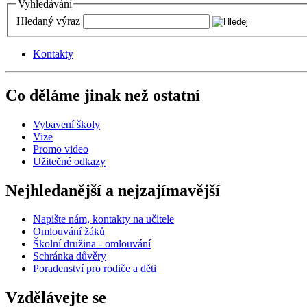
Vyhledávání
Hledaný výraz
Kontakty
Co děláme jinak než ostatní
Vybavení školy
Vize
Promo video
Užitečné odkazy
Nejhledanější a nejzajímavější
Napište nám, kontakty na učitele
Omlouvání žáků
Školní družina - omlouvání
Schránka důvěry
Poradenství pro rodiče a děti
Vzdělávejte se