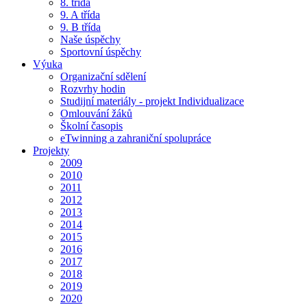
8. třída
9. A třída
9. B třída
Naše úspěchy
Sportovní úspěchy
Výuka
Organizační sdělení
Rozvrhy hodin
Studijní materiály - projekt Individualizace
Omlouvání žáků
Školní časopis
eTwinning a zahraniční spolupráce
Projekty
2009
2010
2011
2012
2013
2014
2015
2016
2017
2018
2019
2020