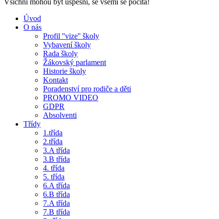
Všichni mohou být úspěšní, se všemi se počítá!
Úvod
O nás
Profil ''vize'' školy
Vybavení školy
Rada školy
Žákovský parlament
Historie školy
Kontakt
Poradenství pro rodiče a děti
PROMO VIDEO
GDPR
Absolventi
Třídy
1.třída
2.třída
3.A třída
3.B třída
4. třída
5. třída
6.A třída
6.B třída
7.A třída
7.B třída