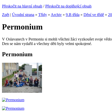
Přeskočit na hlavní obsah
/
Přeskočit na doplňující obsah
Zpět
|
Úvodní strana
»
Třídy
»
Archiv
»
9.B třída
»
Dění ve třídě
»
20
Permonium
V Oslavanech v Permoniu si mohli všichni žáci vyzkoušet svoje vědom
Den se nám vydařil a všechny děti byly velmi spokojené.
Permonium