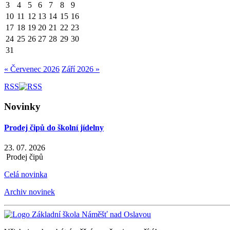
3
4
5
6
7
8
9
10
11
12
13
14
15
16
17
18
19
20
21
22
23
24
25
26
27
28
29
30
31
« Červenec 2026
Září 2026 »
RSS
Novinky
Prodej čipů do školní jídelny
23. 07. 2026
Prodej čipů
Celá novinka
Archiv novinek