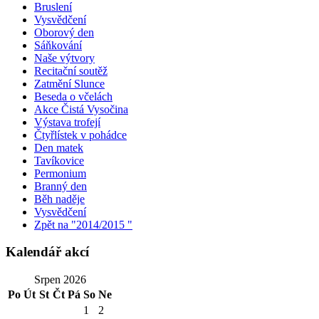
Bruslení
Vysvědčení
Oborový den
Sáňkování
Naše výtvory
Recitační soutěž
Zatmění Slunce
Beseda o včelách
Akce Čistá Vysočina
Výstava trofejí
Čtyřlístek v pohádce
Den matek
Tavíkovice
Permonium
Branný den
Běh naděje
Vysvědčení
Zpět na "2014/2015 "
Kalendář akcí
Srpen 2026
Po
Út
St
Čt
Pá
So
Ne
1
2