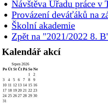
Návštěva Úřadu práce v T
Provázení deváťáků na 
Školní akademie
Zpět na "2021/2022 8. B
Kalendář akcí
Srpen 2026
Po
Út
St
Čt
Pá
So
Ne
1
2
3
4
5
6
7
8
9
10
11
12
13
14
15
16
17
18
19
20
21
22
23
24
25
26
27
28
29
30
31