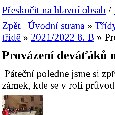
Přeskočit na hlavní obsah
/
Zpět
|
Úvodní strana
»
Tříd
třídě
»
2021/2022 8. B
»
Pr
Provázení deváťáků 
Páteční poledne jsme si zp
zámek, kde se v roli průvodc