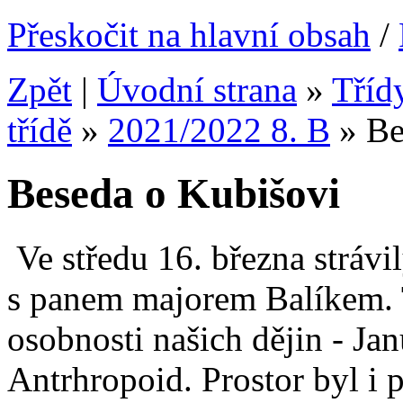
Přeskočit na hlavní obsah
/
Zpět
|
Úvodní strana
»
Tříd
třídě
»
2021/2022 8. B
»
Be
Beseda o Kubišovi
Ve středu 16. března strávi
s panem majorem Balíkem. 
osobnosti našich dějin - Ja
Antrhropoid. Prostor byl i p