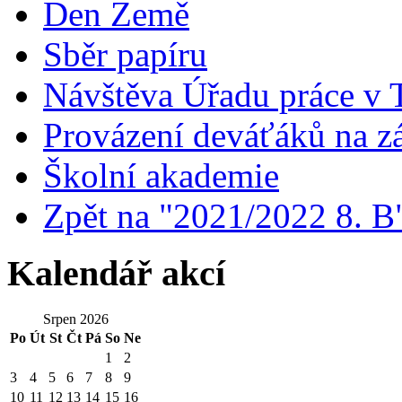
Den Země
Sběr papíru
Návštěva Úřadu práce v T
Provázení deváťáků na 
Školní akademie
Zpět na "2021/2022 8. B
Kalendář akcí
Srpen 2026
Po
Út
St
Čt
Pá
So
Ne
1
2
3
4
5
6
7
8
9
10
11
12
13
14
15
16