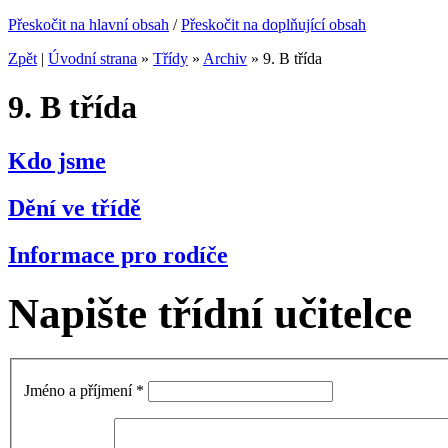
Přeskočit na hlavní obsah
/
Přeskočit na doplňující obsah
Zpět
|
Úvodní strana
»
Třídy
»
Archiv
»
9. B třída
9. B třída
Kdo jsme
Dění ve třídě
Informace pro rodíče
Napište třídní učitelce
Jméno a příjmení
*