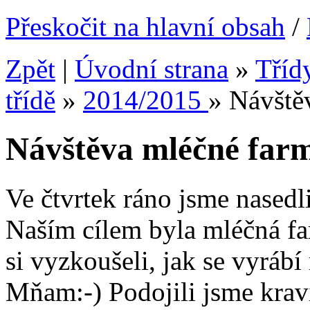
Přeskočit na hlavní obsah
/
Zpět
|
Úvodní strana
»
Tříd
třídě
»
2014/2015
»
Návště
Návštěva mléčné farm
Ve čtvrtek ráno jsme nasedli
Naším cílem byla mléčná fa
si vyzkoušeli, jak se vyráb
Mňam:-) Podojili jsme kravič