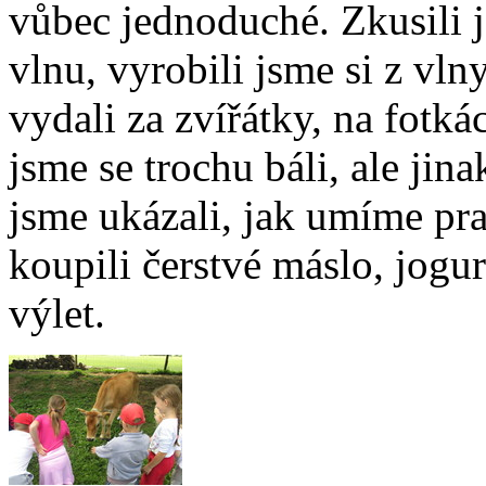
vůbec jednoduché. Zkusili j
vlnu, vyrobili jsme si z vln
vydali za zvířátky, na fotk
jsme se trochu báli, ale jin
jsme ukázali, jak umíme pr
koupili čerstvé máslo, jogur
výlet.