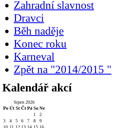
Zahradní slavnost
Dravci
Běh naděje
Konec roku
Karneval
Zpět na "2014/2015 "
Kalendář akcí
Srpen 2026
Po
Út
St
Čt
Pá
So
Ne
1
2
3
4
5
6
7
8
9
10
11
12
13
14
15
16