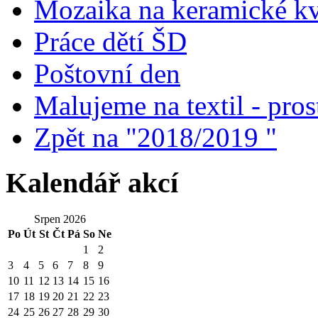
Mozaika na keramické kv
Práce dětí ŠD
Poštovní den
Malujeme na textil - prost
Zpět na "2018/2019 "
Kalendář akcí
Srpen 2026
Po
Út
St
Čt
Pá
So
Ne
1
2
3
4
5
6
7
8
9
10
11
12
13
14
15
16
17
18
19
20
21
22
23
24
25
26
27
28
29
30