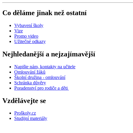
Co děláme jinak než ostatní
Vybavení školy
Vize
Promo video
Užitečné odkazy
Nejhledanější a nejzajímavější
Napište nám, kontakty na učitele
Omlouvání žáků
Školní družina - omlouvání
Schránka důvěry
Poradenství pro rodiče a děti
Vzdělávejte se
Proškoly.cz
Studijní materiály