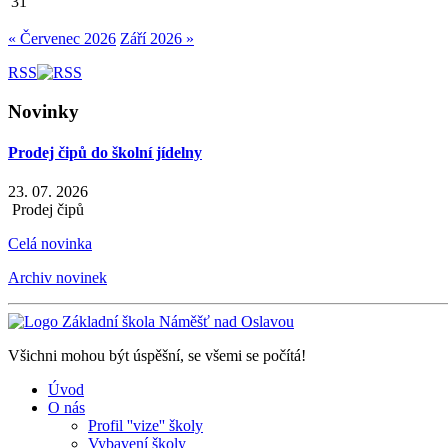
31
« Červenec 2026
Září 2026 »
RSS
Novinky
Prodej čipů do školní jídelny
23. 07. 2026
Prodej čipů
Celá novinka
Archiv novinek
Všichni mohou být úspěšní, se všemi se počítá!
Úvod
O nás
Profil ''vize'' školy
Vybavení školy