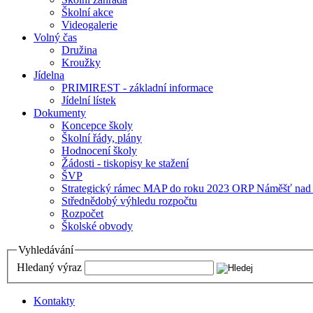
Školní akce
Videogalerie
Volný čas
Družina
Kroužky
Jídelna
PRIMIREST - základní informace
Jídelní lístek
Dokumenty
Koncepce školy
Školní řády, plány
Hodnocení školy
Žádosti - tiskopisy ke stažení
ŠVP
Strategický rámec MAP do roku 2023 ORP Náměšť nad
Střednědobý výhledu rozpočtu
Rozpočet
Školské obvody
Vyhledávání
Hledaný výraz
Kontakty