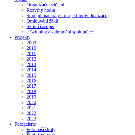
Organizační sdělení
Rozvrhy hodin
Studijní materiály - projekt Individualizace
Omlouvání žáků
Školní časopis
eTwinning a zahraniční spolupráce
Projekty
2009
2010
2011
2012
2013
2014
2015
2016
2017
2018
2019
2020
2021
2022
2023
Fotogalerie
Foto naší školy
Školní zahrada