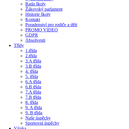
Rada školy
Žákovský parlament
Historie školy
Kontakt
Poradenství pro rodiče a děti
PROMO VIDEO
GDPR
Absolventi
Třídy
1.třída
2.třída
3.A třída
3.B třída
4. třída
5. třída
6.A třída
6.B třída
7.A třída
7.B třída
8. třída
9. A třída
9. B třída
Naše úspěchy
Sportovní úspěchy
Výuka