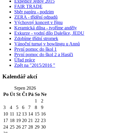
Expedice Jedov 2015
FAIR TRADE
Sběr papíru - podzim
ZERA - třídění odpadů
Výchovný koncert v říjnu
Keramická dílna - tvoříme anděly
Exkurze - vodní dílo Dalešice, JEDU
Zdobíme třídní stromek
Vánoční turnaj v bowlingu u Annů
První pomoc do škol 1
První pomoc do škol 2 a Hasiči
Úřad práce
Zpět na "2015/2016 "
Kalendář akcí
Srpen 2026
Po
Út
St
Čt
Pá
So
Ne
1
2
3
4
5
6
7
8
9
10
11
12
13
14
15
16
17
18
19
20
21
22
23
24
25
26
27
28
29
30