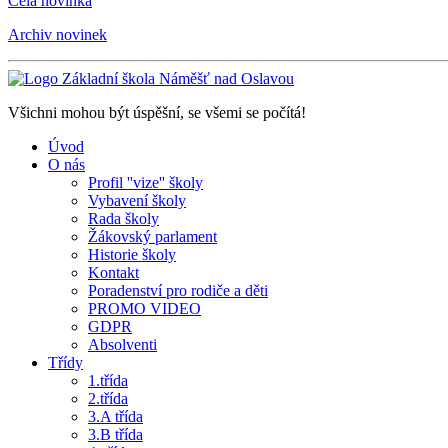
Celá novinka
Archiv novinek
Všichni mohou být úspěšní, se všemi se počítá!
Úvod
O nás
Profil ''vize'' školy
Vybavení školy
Rada školy
Žákovský parlament
Historie školy
Kontakt
Poradenství pro rodiče a děti
PROMO VIDEO
GDPR
Absolventi
Třídy
1.třída
2.třída
3.A třída
3.B třída