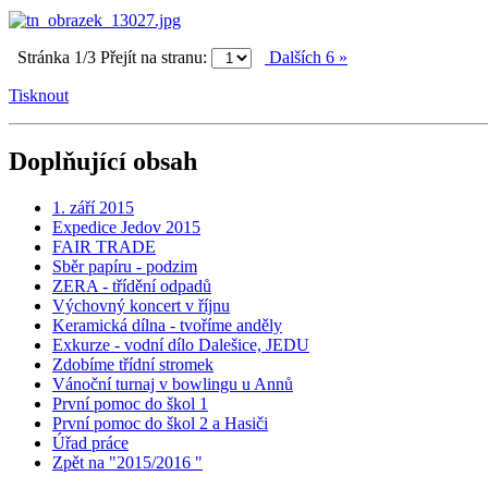
Stránka 1/3
Přejít na stranu:
Dalších 6 »
Tisknout
Doplňující obsah
1. září 2015
Expedice Jedov 2015
FAIR TRADE
Sběr papíru - podzim
ZERA - třídění odpadů
Výchovný koncert v říjnu
Keramická dílna - tvoříme anděly
Exkurze - vodní dílo Dalešice, JEDU
Zdobíme třídní stromek
Vánoční turnaj v bowlingu u Annů
První pomoc do škol 1
První pomoc do škol 2 a Hasiči
Úřad práce
Zpět na "2015/2016 "