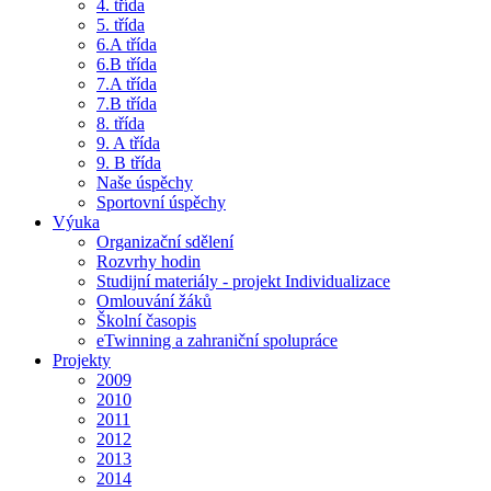
4. třída
5. třída
6.A třída
6.B třída
7.A třída
7.B třída
8. třída
9. A třída
9. B třída
Naše úspěchy
Sportovní úspěchy
Výuka
Organizační sdělení
Rozvrhy hodin
Studijní materiály - projekt Individualizace
Omlouvání žáků
Školní časopis
eTwinning a zahraniční spolupráce
Projekty
2009
2010
2011
2012
2013
2014