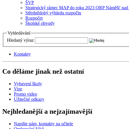
ŠVP
Strategický rámec MAP do roku 2023 ORP Náměšť nad
Střednědobý výhledu rozpočtu
Rozpočet
Školské obvody
Vyhledávání
Hledaný výraz
Kontakty
Co děláme jinak než ostatní
Vybavení školy
Vize
Promo video
Užitečné odkazy
Nejhledanější a nejzajímavější
Napište nám, kontakty na učitele
Omlouvání žáků