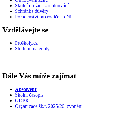
Školní družina - omlouvání
Schránka důvěry
Poradenství pro rodiče a děti
Vzdělávejte se
Proškoly.cz
Studijní materiály
Dále Vás může zajímat
Absolventi
Školní časopis
GDPR
Organizace šk.r. 2025/26, zvonění