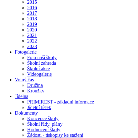
2015
2016
2017
2018
2019
2020
2021
2022
2023
Fotogalerie
Foto naší školy
Školní zahrada
Školní akce
Videogalerie
Volný čas
Družina
Kroužky
Jídelna
PRIMIREST - základní informace
Jídelní lístek
Dokumenty
Koncepce školy
Školní řády, plány
Hodnocení školy
Žádosti - tiskopisy ke stažení