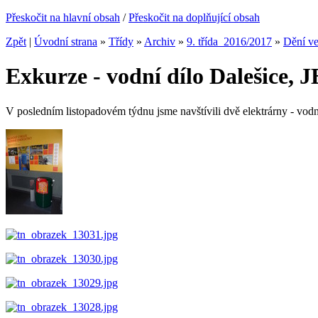
Přeskočit na hlavní obsah
/
Přeskočit na doplňující obsah
Zpět
|
Úvodní strana
»
Třídy
»
Archiv
»
9. třída_2016/2017
»
Dění ve
Exkurze - vodní dílo Dalešice,
V posledním listopadovém týdnu jsme navštívili dvě elektrárny - vod