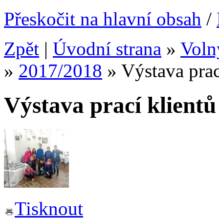
Přeskočit na hlavní obsah
/
Zpět
|
Úvodní strana
»
Voln
»
2017/2018
»
Výstava pra
Výstava prací klien
Tisknout