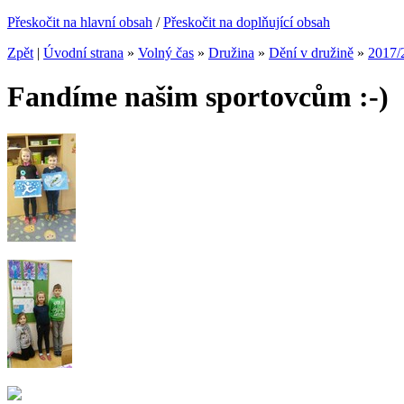
Přeskočit na hlavní obsah
/
Přeskočit na doplňující obsah
Zpět
|
Úvodní strana
»
Volný čas
»
Družina
»
Dění v družině
»
2017/
Fandíme našim sportovcům :-)