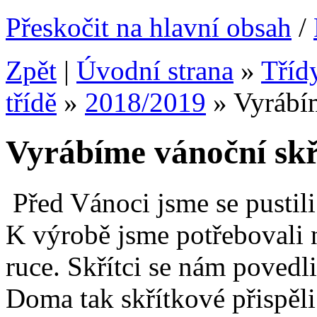
Přeskočit na hlavní obsah
/
Zpět
|
Úvodní strana
»
Tříd
třídě
»
2018/2019
»
Vyrábí
Vyrábíme vánoční skř
Před Vánoci jsme se pustili
K výrobě jsme potřebovali n
ruce. Skřítci se nám povedli,
Doma tak skřítkové přispěl