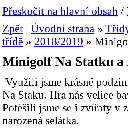
Přeskočit na hlavní obsah
/
Zpět
|
Úvodní strana
»
Tříd
třídě
»
2018/2019
»
Minigo
Minigolf Na Statku a
Využili jsme krásné podzimn
Na Staku. Hra nás velice bav
Potěšili jsme se i zvířaty v
narozená selá