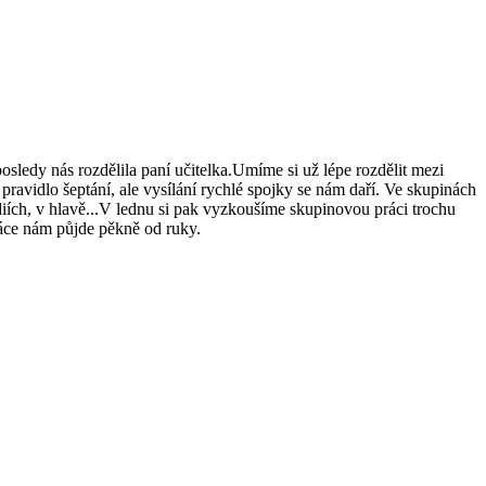
sledy nás rozdělila paní učitelka.Umíme si už lépe rozdělit mezi
ravidlo šeptání, ale vysílání rychlé spojky se nám daří. Ve skupinách
iích, v hlavě...V lednu si pak vyzkoušíme skupinovou práci trochu
ráce nám půjde pěkně od ruky.