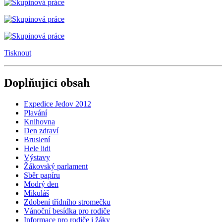
Tisknout
Doplňující obsah
Expedice Jedov 2012
Plavání
Knihovna
Den zdraví
Bruslení
Hele lidi
Výstavy
Žákovský parlament
Sběr papíru
Modrý den
Mikuláš
Zdobení třídního stromečku
Vánoční besídka pro rodiče
Informace pro rodiče i žáky