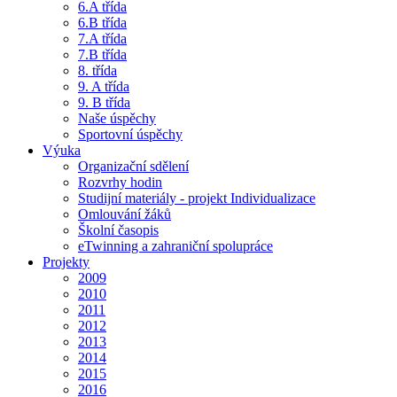
6.A třída
6.B třída
7.A třída
7.B třída
8. třída
9. A třída
9. B třída
Naše úspěchy
Sportovní úspěchy
Výuka
Organizační sdělení
Rozvrhy hodin
Studijní materiály - projekt Individualizace
Omlouvání žáků
Školní časopis
eTwinning a zahraniční spolupráce
Projekty
2009
2010
2011
2012
2013
2014
2015
2016