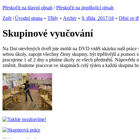
Přeskočit na hlavní obsah
/
Přeskočit na doplňující obsah
Zpět
|
Úvodní strana
»
Třídy
»
Archiv
»
9. třída_2017/18
»
Dění ve tř
Skupinové vyučování
Na Dni otevřených dveří jste mohli na DVD vidět ukázku naší práce ve
sebou úkoly, zapojit všechny členy skupiny, být trpělivější a pomoci
pracujeme 1 až 2 dny a plníme úkoly ze všech předmětů. Nápovědu neh
změnit. Budeme pracovat ve skupinách celý týden a každá skupina bud