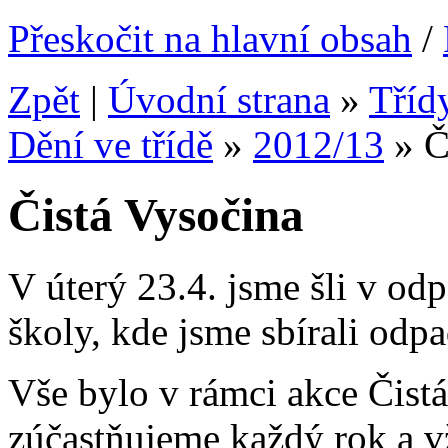
Přeskočit na hlavní obsah
/
Zpět
|
Úvodní strana
»
Tříd
Dění ve třídě
»
2012/13
»
Č
Čistá Vysočina
V úterý 23.4. jsme šli v o
školy, kde jsme sbírali odpad
Vše bylo v rámci akce Čistá
zúčastňujeme každý rok a 