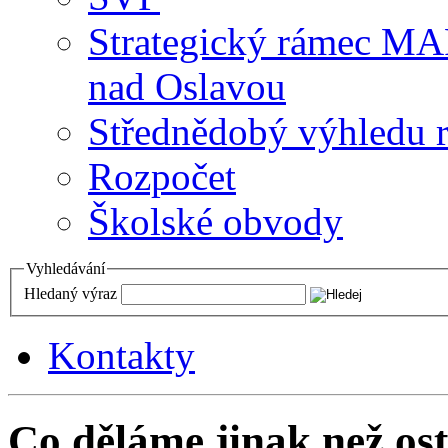
Strategický rámec M
nad Oslavou
Střednědobý výhledu 
Rozpočet
Školské obvody
Vyhledávání
Hledaný výraz
Kontakty
Co děláme jinak než ost