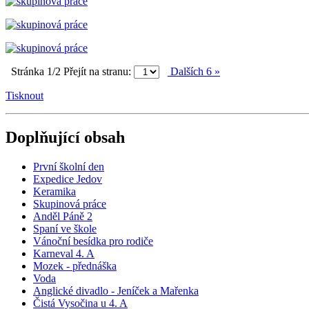
Stránka 1/2
Přejít na stranu:
Dalších 6 »
Tisknout
Doplňující obsah
První školní den
Expedice Jedov
Keramika
Skupinová práce
Anděl Páně 2
Spaní ve škole
Vánoční besídka pro rodiče
Karneval 4. A
Mozek - přednáška
Voda
Anglické divadlo - Jeníček a Mařenka
Čistá Vysočina u 4. A