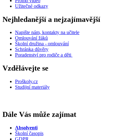
Promo video
Užitečné odkazy
Nejhledanější a nejzajímavější
Napište nám, kontakty na učitele
Omlouvání žáků
Školní družina - omlouvání
Schránka důvěry
Poradenství pro rodiče a děti
Vzdělávejte se
Proškoly.cz
Studijní materiály
Dále Vás může zajímat
Absolventi
Školní časopis
GDPR