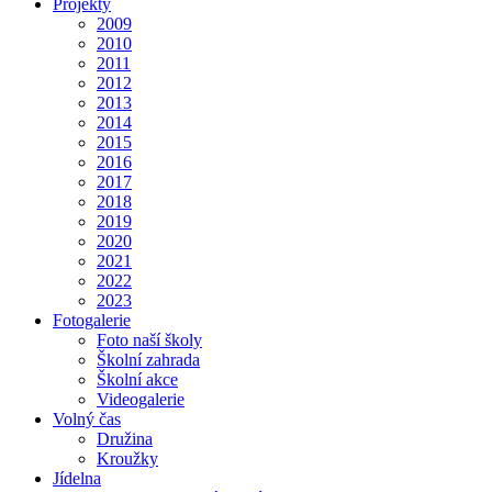
Projekty
2009
2010
2011
2012
2013
2014
2015
2016
2017
2018
2019
2020
2021
2022
2023
Fotogalerie
Foto naší školy
Školní zahrada
Školní akce
Videogalerie
Volný čas
Družina
Kroužky
Jídelna