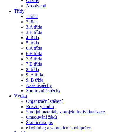
GDPR
Absolventi
Třídy
1.třída
2.třída
3.A třída
3.B třída
4. třída
5. třída
6.A třída
6.B třída
7.A třída
7.B třída
8. třída
9. A třída
9. B třída
Naše úspěchy
Sportovní úspěchy
Výuka
Organizační sdělení
Rozvrhy hodin
Studijní materiály - projekt Individualizace
Omlouvání žáků
Školní časopis
eTwinning a zahraniční spolupráce