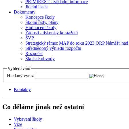
PRIMIREST - základní informace
Jídelní lístek
Dokumenty
Koncepce školy
Školní řády, plány
Hodnocení školy
Žádosti - tiskopisy ke stažení
ŠVP
Strategický rámec MAP do roku 2023 ORP Náměšť nad
Střednědobý výhledu rozpočtu
Rozpočet
Školské obvody
Vyhledávání
Hledaný výraz
Kontakty
Co děláme jinak než ostatní
Vybavení školy
Vize