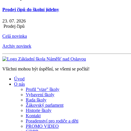
Prodej čipů do školní jídelny
23. 07. 2026
Prodej čipů
Celá novinka
Archiv novinek
Všichni mohou být úspěšní, se všemi se počítá!
Úvod
O nás
Profil ''vize'' školy
Vybavení školy
Rada školy
Žákovský parlament
Historie školy
Kontakt
Poradenství pro rodiče a děti
PROMO VIDEO