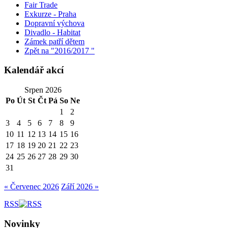
Fair Trade
Exkurze - Praha
Dopravní výchova
Divadlo - Habitat
Zámek patří dětem
Zpět na "2016/2017 "
Kalendář akcí
Srpen 2026
Po
Út
St
Čt
Pá
So
Ne
1
2
3
4
5
6
7
8
9
10
11
12
13
14
15
16
17
18
19
20
21
22
23
24
25
26
27
28
29
30
31
« Červenec 2026
Září 2026 »
RSS
Novinky