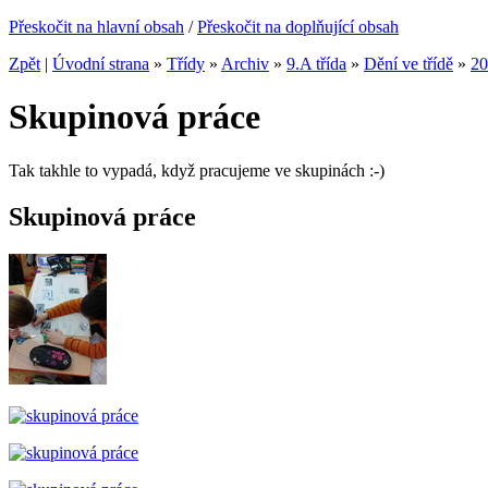
Přeskočit na hlavní obsah
/
Přeskočit na doplňující obsah
Zpět
|
Úvodní strana
»
Třídy
»
Archiv
»
9.A třída
»
Dění ve třídě
»
20
Skupinová práce
Tak takhle to vypadá, když pracujeme ve skupinách :-)
Skupinová práce