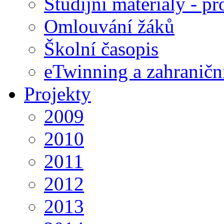
Studijní materiály - pr
Omlouvání žáků
Školní časopis
eTwinning a zahraničn
Projekty
2009
2010
2011
2012
2013