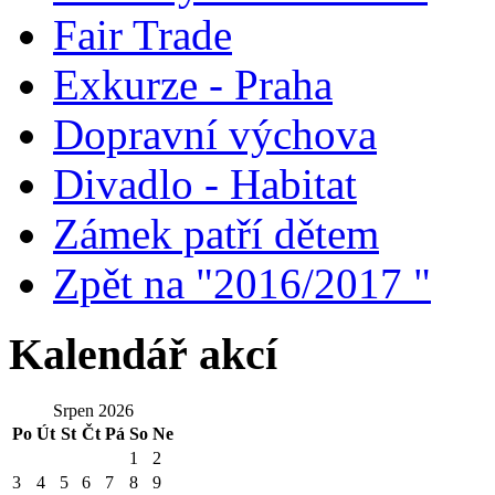
Fair Trade
Exkurze - Praha
Dopravní výchova
Divadlo - Habitat
Zámek patří dětem
Zpět na "2016/2017 "
Kalendář akcí
Srpen 2026
Po
Út
St
Čt
Pá
So
Ne
1
2
3
4
5
6
7
8
9