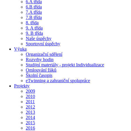
6.A třída
6.B třída
7.A třída
7.B třída
8. třída
9. A třída
9. B třída
Naše úspěchy
Sportovní úspěchy
Výuka
Organizační sdělení
Rozvrhy hodin
Studijní materiály - projekt Individualizace
Omlouvání žáků
Školní časopis
eTwinning a zahraniční spolupráce
Projekty
2009
2010
2011
2012
2013
2014
2015
2016