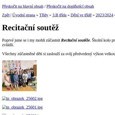
Přeskočit na hlavní obsah
/
Přeskočit na doplňující obsah
Zpět
|
Úvodní strana
»
Třídy
»
3.B třída
»
Dění ve třídě
»
2023/2024
Recitační soutěž
Poprvé jsme se i my mohli zúčastnit
Recitační soutěže
. Školní kolo p
zvládli.
Všechny zúčastněné děti si zaslouží za svůj předvedený výkon velko