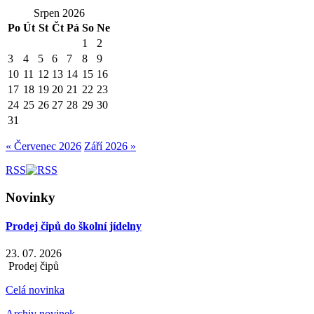
Srpen 2026
Po
Út
St
Čt
Pá
So
Ne
1
2
3
4
5
6
7
8
9
10
11
12
13
14
15
16
17
18
19
20
21
22
23
24
25
26
27
28
29
30
31
« Červenec 2026
Září 2026 »
RSS
Novinky
Prodej čipů do školní jídelny
23. 07. 2026
Prodej čipů
Celá novinka
Archiv novinek