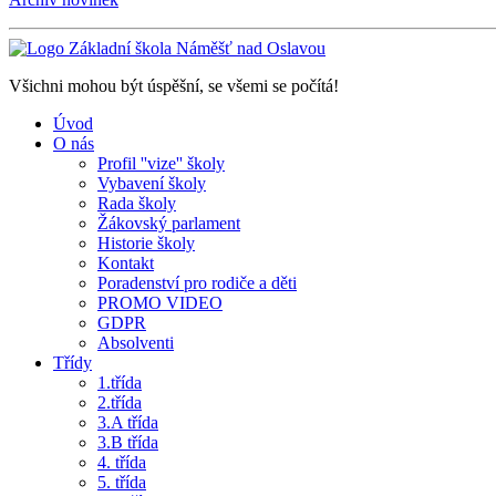
Všichni mohou být úspěšní, se všemi se počítá!
Úvod
O nás
Profil ''vize'' školy
Vybavení školy
Rada školy
Žákovský parlament
Historie školy
Kontakt
Poradenství pro rodiče a děti
PROMO VIDEO
GDPR
Absolventi
Třídy
1.třída
2.třída
3.A třída
3.B třída
4. třída
5. třída