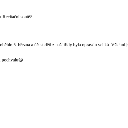
»
Recitační soutěž
roběhlo 5. března a účast dětí z naší třídy byla opravdu veliká. Všichni
u pochvalu
😊