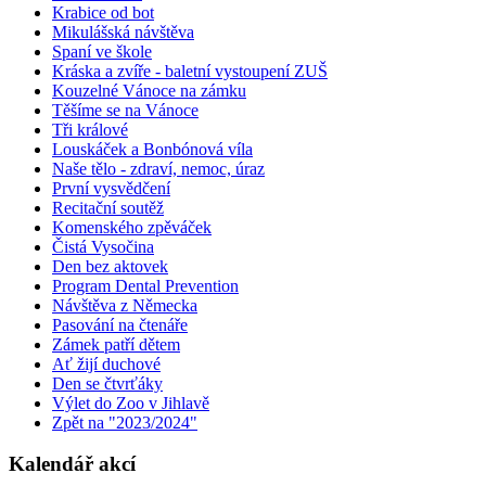
Krabice od bot
Mikulášská návštěva
Spaní ve škole
Kráska a zvíře - baletní vystoupení ZUŠ
Kouzelné Vánoce na zámku
Těšíme se na Vánoce
Tři králové
Louskáček a Bonbónová víla
Naše tělo - zdraví, nemoc, úraz
První vysvědčení
Recitační soutěž
Komenského zpěváček
Čistá Vysočina
Den bez aktovek
Program Dental Prevention
Návštěva z Německa
Pasování na čtenáře
Zámek patří dětem
Ať žijí duchové
Den se čtvrťáky
Výlet do Zoo v Jihlavě
Zpět na "2023/2024"
Kalendář akcí