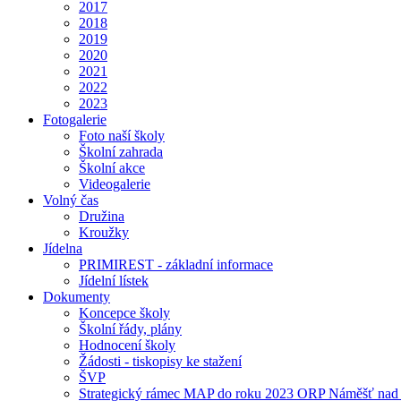
2017
2018
2019
2020
2021
2022
2023
Fotogalerie
Foto naší školy
Školní zahrada
Školní akce
Videogalerie
Volný čas
Družina
Kroužky
Jídelna
PRIMIREST - základní informace
Jídelní lístek
Dokumenty
Koncepce školy
Školní řády, plány
Hodnocení školy
Žádosti - tiskopisy ke stažení
ŠVP
Strategický rámec MAP do roku 2023 ORP Náměšť nad