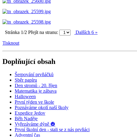
Stránka 1/2
Přejít na stranu:
Dalších 6 »
Tisknout
Doplňující obsah
Šerpování prvňáčků
Sběr papíru
Den stromů - 20. říjen
Matematika je zábava
Halloween
První týden ve škole
Poznáváme okolí naší školy
Expedice Jedov
Běh Naděje
Vyřezáváme dýně 🎃
První školní den - stali se z nás prvňáci
Adventní čas