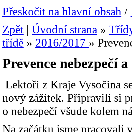
Přeskočit na hlavní obsah
/
Zpět
|
Úvodní strana
»
Tříd
třídě
»
2016/2017
»
Prevenc
Prevence nebezpečí a
Lektoři z Kraje Vysočina se 
nový zážitek. Připravili si 
o nebezpečí všude kolem ná
Na začátku jsme pracovali 