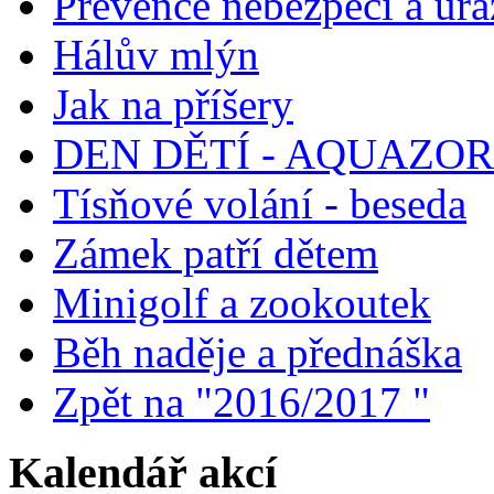
Prevence nebezpečí a úra
Hálův mlýn
Jak na příšery
DEN DĚTÍ - AQUAZO
Tísňové volání - beseda
Zámek patří dětem
Minigolf a zookoutek
Běh naděje a přednáška
Zpět na "2016/2017 "
Kalendář akcí