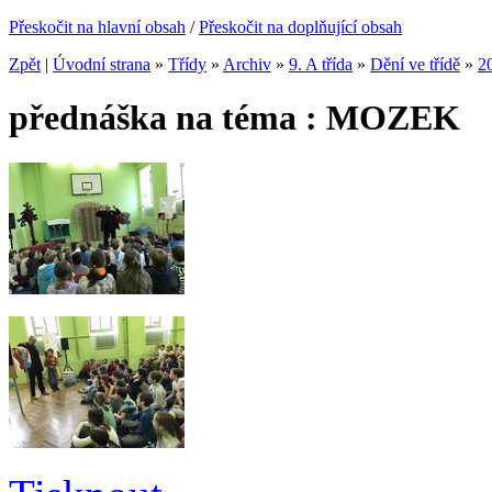
Přeskočit na hlavní obsah
/
Přeskočit na doplňující obsah
Zpět
|
Úvodní strana
»
Třídy
»
Archiv
»
9. A třída
»
Dění ve třídě
»
2
přednáška na téma : MOZEK