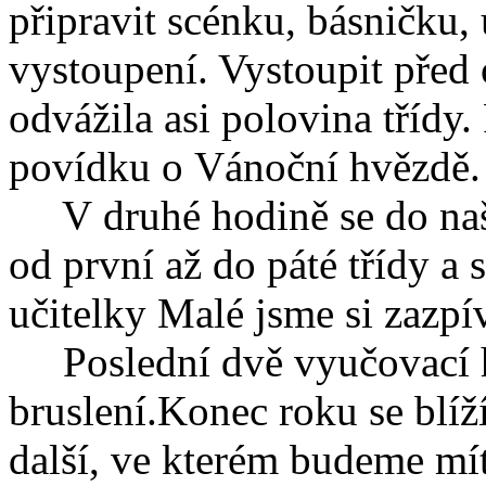
připravit scénku, básničku
vystoupení. Vystoupit před 
odvážila asi polovina třídy.
povídku o Vánoční hvězdě.
V druhé hodině se do naší
od první až do páté třídy a
učitelky Malé jsme si zazpí
Poslední dvě vyučovací ho
bruslení.Konec roku se blíž
další, ve kterém budeme mít