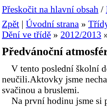
Přeskočit na hlavní obsah
/
Zpět
|
Úvodní strana
»
Tříd
Dění ve třídě
»
2012/2013
Předvánoční atmosfé
V tento poslední školní de
neučili.Aktovky jsme nechal
svačinou a bruslemi.
Na první hodinu jsme si p