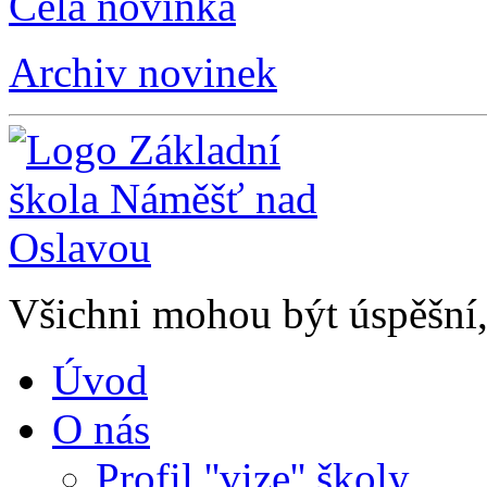
Celá novinka
Archiv novinek
Všichni mohou být úspěšní, 
Úvod
O nás
Profil ''vize'' školy