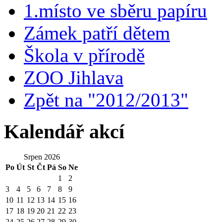
1.místo ve sběru papíru
Zámek patří dětem
Škola v přírodě
ZOO Jihlava
Zpět na "2012/2013"
Kalendář akcí
Srpen 2026
Po
Út
St
Čt
Pá
So
Ne
1
2
3
4
5
6
7
8
9
10
11
12
13
14
15
16
17
18
19
20
21
22
23
24
25
26
27
28
29
30