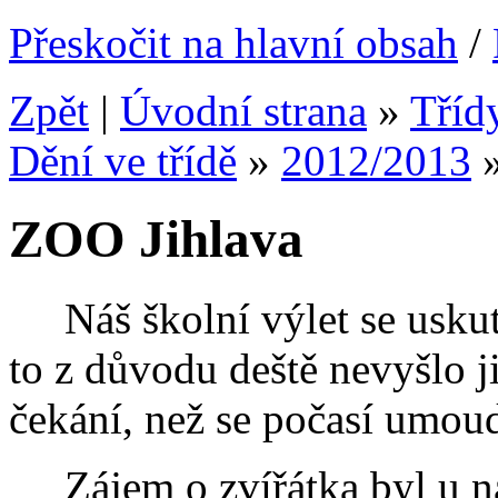
Přeskočit na hlavní obsah
/
Zpět
|
Úvodní strana
»
Tříd
Dění ve třídě
»
2012/2013
ZOO Jihlava
Náš školní výlet se uskut
to z důvodu deště nevyšlo ji
čekání, než se počasí umoudř
Zájem o zvířátka byl u ná