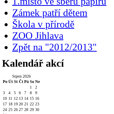
1.místo ve sběru papíru
Zámek patří dětem
Škola v přírodě
ZOO Jihlava
Zpět na "2012/2013"
Kalendář akcí
Srpen 2026
Po
Út
St
Čt
Pá
So
Ne
1
2
3
4
5
6
7
8
9
10
11
12
13
14
15
16
17
18
19
20
21
22
23
24
25
26
27
28
29
30