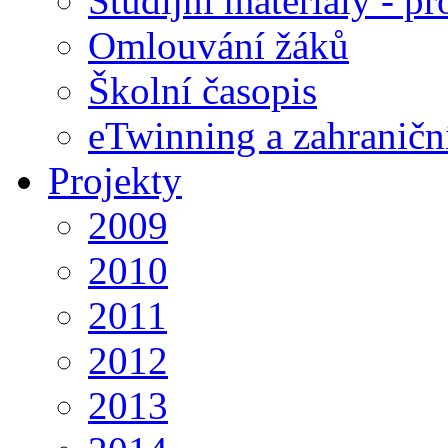
Studijní materiály - pr
Omlouvání žáků
Školní časopis
eTwinning a zahraničn
Projekty
2009
2010
2011
2012
2013