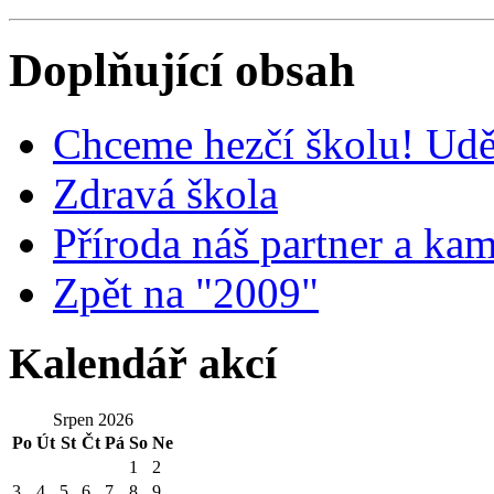
Doplňující obsah
Chceme hezčí školu! Uděl
Zdravá škola
Příroda náš partner a ka
Zpět na "2009"
Kalendář akcí
Srpen 2026
Po
Út
St
Čt
Pá
So
Ne
1
2
3
4
5
6
7
8
9