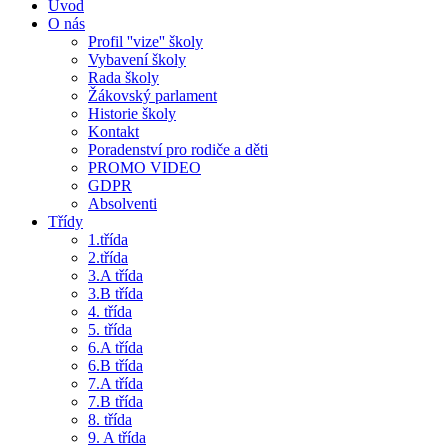
Úvod
O nás
Profil ''vize'' školy
Vybavení školy
Rada školy
Žákovský parlament
Historie školy
Kontakt
Poradenství pro rodiče a děti
PROMO VIDEO
GDPR
Absolventi
Třídy
1.třída
2.třída
3.A třída
3.B třída
4. třída
5. třída
6.A třída
6.B třída
7.A třída
7.B třída
8. třída
9. A třída