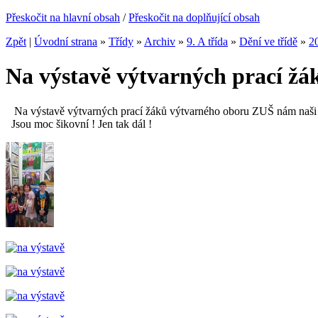
Přeskočit na hlavní obsah
/
Přeskočit na doplňující obsah
Zpět
|
Úvodní strana
»
Třídy
»
Archiv
»
9. A třída
»
Dění ve třídě
»
2
Na výstavě výtvarných prací ž
Na výstavě výtvarných prací žáků výtvarného oboru ZUŠ nám naši ž
Jsou moc šikovní ! Jen tak dál !