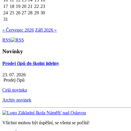
17
18
19
20
21
22
23
24
25
26
27
28
29
30
31
« Červenec 2026
Září 2026 »
RSS
Novinky
Prodej čipů do školní jídelny
23. 07. 2026
Prodej čipů
Celá novinka
Archiv novinek
Všichni mohou být úspěšní, se všemi se počítá!