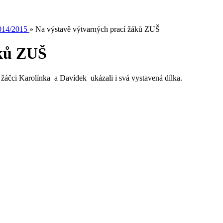
014/2015
»
Na výstavě výtvarných prací žáků ZUŠ
áků ZUŠ
áčci Karolínka a Davídek ukázali i svá vystavená dílka.