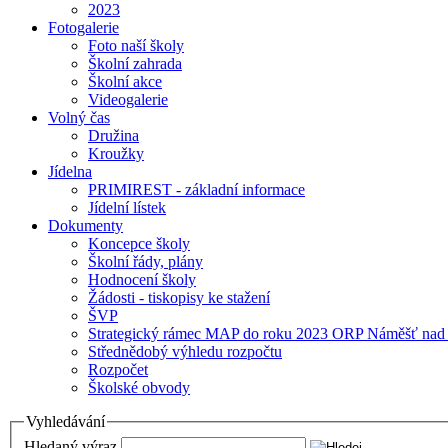
2023
Fotogalerie
Foto naší školy
Školní zahrada
Školní akce
Videogalerie
Volný čas
Družina
Kroužky
Jídelna
PRIMIREST - základní informace
Jídelní lístek
Dokumenty
Koncepce školy
Školní řády, plány
Hodnocení školy
Žádosti - tiskopisy ke stažení
ŠVP
Strategický rámec MAP do roku 2023 ORP Náměšť nad
Střednědobý výhledu rozpočtu
Rozpočet
Školské obvody
Vyhledávání
Hledaný výraz