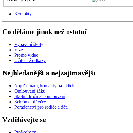
Kontakty
Co děláme jinak než ostatní
Vybavení školy
Vize
Promo video
Užitečné odkazy
Nejhledanější a nejzajímavější
Napište nám, kontakty na učitele
Omlouvání žáků
Školní družina - omlouvání
Schránka důvěry
Poradenství pro rodiče a děti
Vzdělávejte se
Proškoly.cz