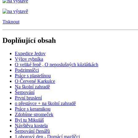
Tisknout
Doplňující obsah
Expedice Jedov
Výlov rybníka
O veliké řepě , O neposlušných kůzlátkách
Podzimníčci
Práce s plastelínou
O Červené Karkulce
Na školní zahradě
Šerpování
První bruslení
o přestávce + na školní zahradě
Práce s keramikou
Zdobíme stromeček
Byl tu Mikuláš
Návštěva kostela
Šerpování čtenářů
1.oborový den - Domácí mazlíčci