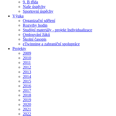
9. B třída
Naše úspěchy
Sportovní úspěchy
Výuka
Organizační sdělení
Rozvrhy hodin
Studijní materiály - projekt Individualizace
Omlouvání žáků
Školní časopis
eTwinning a zahraniční spolupráce
Projekty
2009
2010
2011
2012
2013
2014
2015
2016
2017
2018
2019
2020
2021
2022