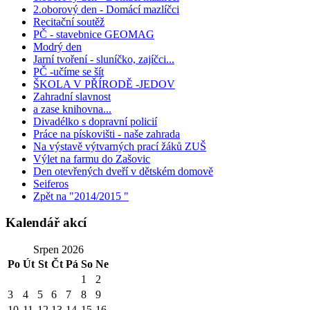
2.oborový den - Domácí mazlíčci
Recitační soutěž
PČ - stavebnice GEOMAG
Modrý den
Jarní tvoření - sluníčko, zajíčci...
PČ -učíme se šít
ŠKOLA V PŘÍRODĚ -JEDOV
Zahradní slavnost
a zase knihovna...
Divadélko s dopravní policií
Práce na pískovišti - naše zahrada
Na výstavě výtvarných prací žáků ZUŠ
Výlet na farmu do Zašovic
Den otevřených dveří v dětském domově
Seiferos
Zpět na "2014/2015 "
Kalendář akcí
Srpen 2026
Po
Út
St
Čt
Pá
So
Ne
1
2
3
4
5
6
7
8
9
10
11
12
13
14
15
16