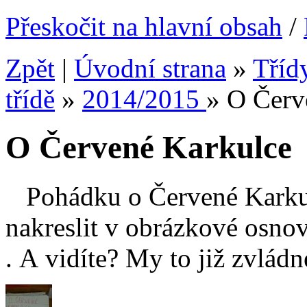
Přeskočit na hlavní obsah
/
Zpět
|
Úvodní strana
»
Tříd
třídě
»
2014/2015
»
O Červ
O Červené Karkulce
Pohádku o Červené Karkulc
nakreslit v obrázkové osno
. A vidíte? My to již zvlád