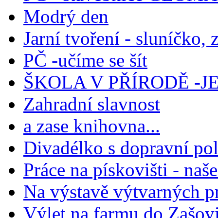
Modrý den
Jarní tvoření - sluníčko, z
PČ -učíme se šít
ŠKOLA V PŘÍRODĚ -J
Zahradní slavnost
a zase knihovna...
Divadélko s dopravní pol
Práce na pískovišti - naš
Na výstavě výtvarných p
Výlet na farmu do Zašov