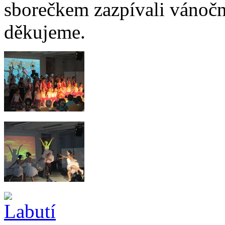
sborečkem zazpívali vánoční
děkujeme.