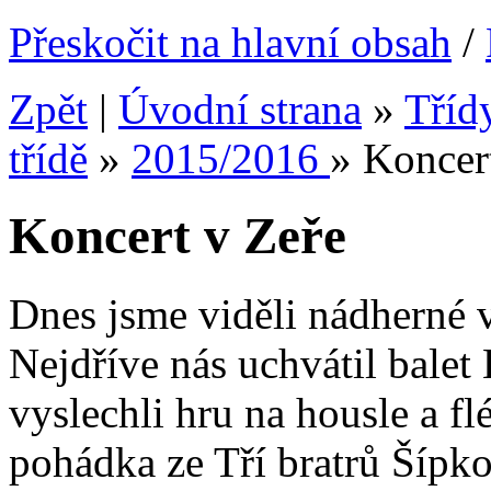
Přeskočit na hlavní obsah
/
Zpět
|
Úvodní strana
»
Tříd
třídě
»
2015/2016
»
Koncer
Koncert v Zeře
Dnes jsme viděli nádherné v
Nejdříve nás uchvátil balet 
vyslechli hru na housle a fl
pohádka ze Tří bratrů Šípk